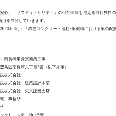
安心」「サスティナビリティ」の付加価値を与える当社独自の
適用を展開していきます。
号（2020.6.3付）「鉄筋コンクリート造柱･梁架構における梁の配
）南長崎単身寮新築工事
豊島区南長崎六丁目3番（以下未定）
設株式会社
設株式会社 建築設計本部
設株式会社 東京建築支店
宅、事務所
2
m
ンクリート造 地上5階