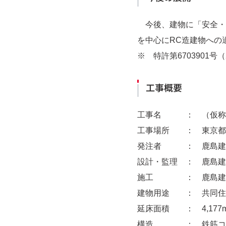
今後、建物に「安全・
を中心にRC造建物への
※ 特許第6703901
工事概要
工事名
： （仮称
工事場所
： 東京都
発注者
： 鹿島建
設計・監理
： 鹿島建
施工
： 鹿島建
建物用途
： 共同住
延床面積
： 4,177
構造
： 鉄筋コ