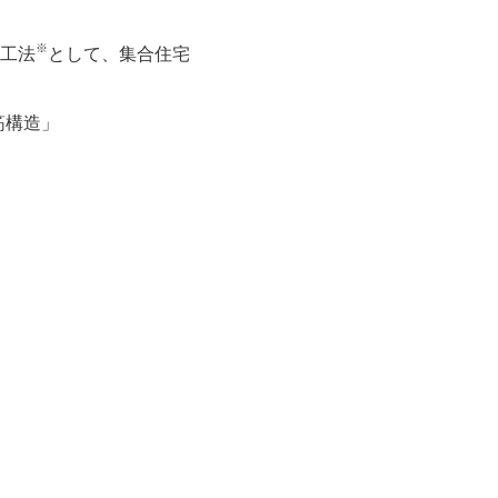
※
工法
として、集合住宅
筋構造」