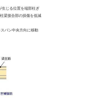
が生じる位置を端部柱ぎ
柱梁接合部の損傷を低減
をスパン中央方向に移動