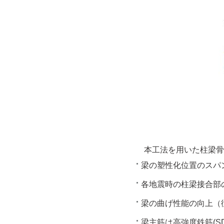
本工法を用いた柱梁骨
梁の塑性化位置のスパ
各地震時の柱梁接合部
梁の曲げ性能の向上（
梁主筋は高強度鉄筋(SD