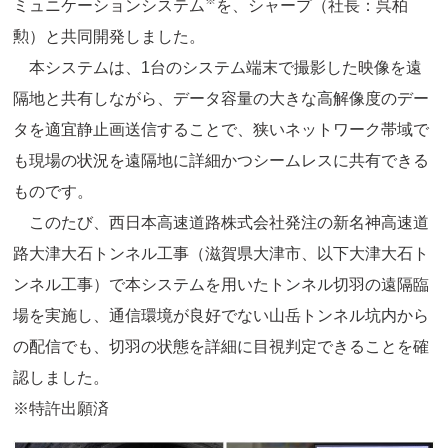
※
ミュニケーションシステム
を、シャープ（社長：呉柏
勲）と共同開発しました。
本システムは、1台のシステム端末で撮影した映像を遠
隔地と共有しながら、データ容量の大きな高解像度のデー
タを適宜静止画送信することで、狭いネットワーク帯域で
も現場の状況を遠隔地に詳細かつシームレスに共有できる
ものです。
このたび、西日本高速道路株式会社発注の新名神高速道
路大津大石トンネル工事（滋賀県大津市、以下大津大石ト
ンネル工事）で本システムを用いたトンネル切羽の遠隔臨
場を実施し、通信環境が良好でない山岳トンネル坑内から
の配信でも、切羽の状態を詳細に目視判定できることを確
認しました。
※特許出願済