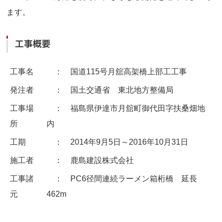
ます。
工事概要
工事名
： 国道115号月舘高架橋上部工工事
発注者
： 国土交通省 東北地方整備局
工事場
： 福島県伊達市月舘町御代田字扶桑畑地
所
内
工期
： 2014年9月5日～2016年10月31日
施工者
： 鹿島建設株式会社
工事諸
： PC6径間連続ラーメン箱桁橋 延長
元
462m