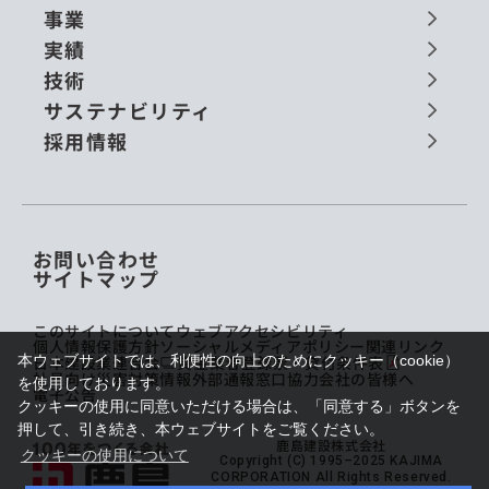
事業
実績
技術
サステナビリティ
採用情報
お問い合わせ
サイトマップ
このサイトについて
ウェブアクセシビリティ
個人情報保護方針
ソーシャルメディアポリシー
関連リンク
本ウェブサイトでは、利便性の向上のためにクッキー（cookie）
日本建設業連合会
貸金業者登録票・貸付条件表
社員向け災害対策情報
外部通報窓口
協力会社の皆様へ
を使用しております。
電子公告
クッキーの使用に同意いただける場合は、「同意する」ボタンを
押して、引き続き、本ウェブサイトをご覧ください。
鹿島建設株式会社
クッキーの使用について
Copyright (C) 1995–2025 KAJIMA
CORPORATION All Rights Reserved.