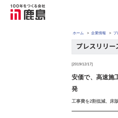
ホーム
>
企業情報
>
プ
[2019/12/17]
安価で、高速施
発
工事費を2割低減、床版