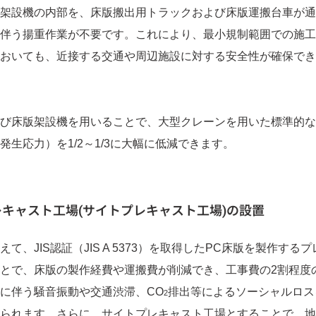
架設機の内部を、床版搬出用トラックおよび床版運搬台車が通
伴う揚重作業が不要です。これにより、最小規制範囲での施工
おいても、近接する交通や周辺施設に対する安全性が確保でき
び床版架設機を用いることで、大型クレーンを用いた標準的な
生応力）を1/2～1/3に大幅に低減できます。
キャスト工場(サイトプレキャスト工場)の設置
、JIS認証（JIS A 5373）を取得したPC床版を製作する
とで、床版の製作経費や運搬費が削減でき、工事費の2割程度
に伴う騒音振動や交通渋滞、CO
排出等によるソーシャルロス
2
られます。さらに、サイトプレキャスト工場とすることで、地