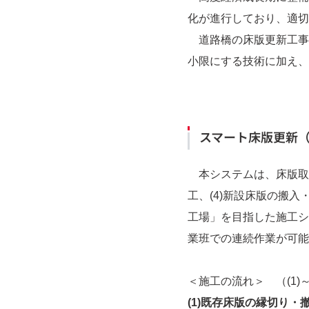
化が進行しており、適切
道路橋の床版更新工事
小限にする技術に加え、
スマート床版更新（
本システムは、床版取替に
工、(4)新設床版の搬
工場」を目指した施工シ
業班での連続作業が可能
＜施工の流れ＞ （(1)～
(1)既存床版の縁切り・