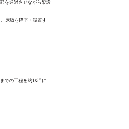
部を通過させながら架設
し、床版を降下・設置す
※
での工程を約1/3
に