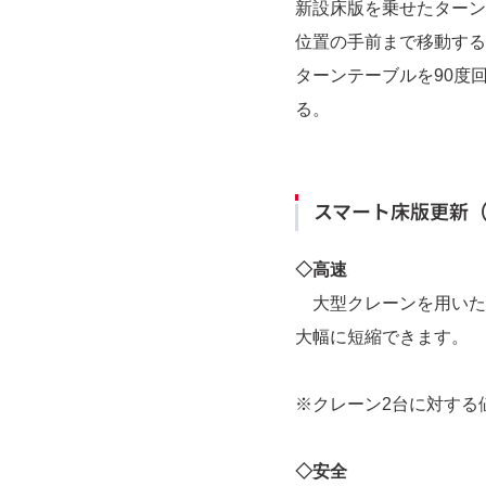
新設床版を乗せたターン
位置の手前まで移動する
ターンテーブルを90度
る。
スマート床版更新（
◇高速
大型クレーンを用いた標
大幅に短縮できます。
※クレーン2台に対する値
◇安全