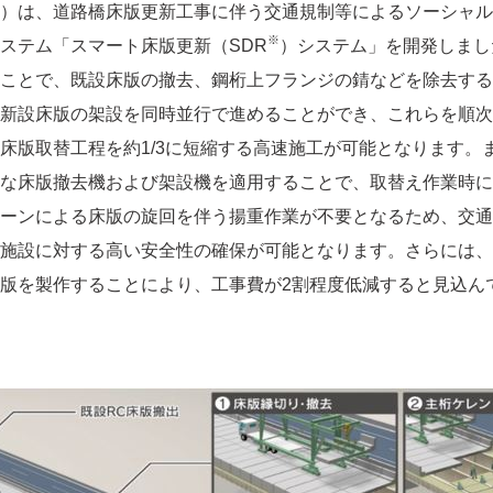
）は、道路橋床版更新工事に伴う交通規制等によるソーシャル
※
ステム「スマート床版更新（SDR
）システム」を開発しまし
ことで、既設床版の撤去、鋼桁上フランジの錆などを除去する
新設床版の架設を同時並行で進めることができ、これらを順次
床版取替工程を約1/3に短縮する高速施工が可能となります。
な床版撤去機および架設機を適用することで、取替え作業時に
ーンによる床版の旋回を伴う揚重作業が不要となるため、交通
施設に対する高い安全性の確保が可能となります。さらには、
版を製作することにより、工事費が2割程度低減すると見込ん