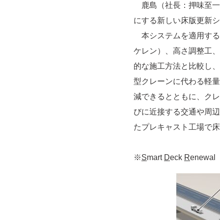
鹿島（社長：押味至一
にする新しい床版更新シ
本システムを適用する
ケレン）、高さ調整工、
的な施工方法と比較し、
型クレーンに代わる軽量
減できるとともに、クレ
びに近接する交通や周辺
たプレキャスト工場で床
※
S
mart
D
eck
R
enewal