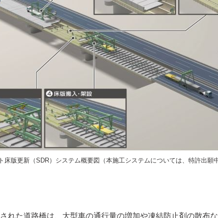
ト床版更新（SDR）システム概要図（本施工システムについては、特許出願
された道路橋は、大型車の通行量の増加や凍結防止剤の散布な