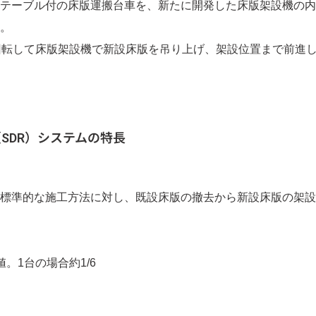
テーブル付の床版運搬台車を、新たに開発した床版架設機の内
。
回転して床版架設機で新設床版を吊り上げ、架設位置まで前進
SDR）システムの特長
準的な施工方法に対し、既設床版の撤去から新設床版の架設ま
。1台の場合約1/6