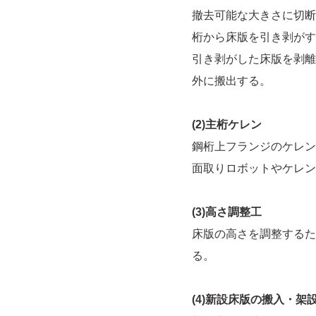
撤去可能な大きさに切断
桁から床版を引き剥がす
引き剥がした床版を剥離
外に搬出する。
(2)主桁ケレン
鋼桁上フランジのケレン
面取りロボットやケレン
(3)高さ調整工
床版の高さを調整するた
る。
(4)新設床版の搬入・架