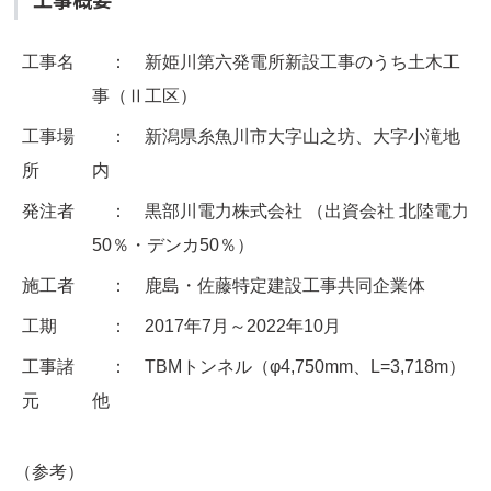
工事概要
工事名
： 新姫川第六発電所新設工事のうち土木工
事（Ⅱ工区）
工事場
： 新潟県糸魚川市大字山之坊、大字小滝地
所
内
発注者
： 黒部川電力株式会社 （出資会社 北陸電力
50％・デンカ50％）
施工者
： 鹿島・佐藤特定建設工事共同企業体
工期
： 2017年7月～2022年10月
工事諸
： TBMトンネル（φ4,750mm、L=3,718m）
元
他
（参考）