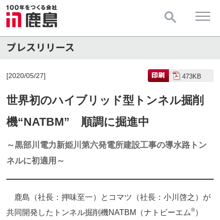
[2020/05/27]
473KB
世界初のハイブリッド型トンネル掘削
機“NATBM” 順調に掘進中
～黒部川電力新姫川第六発電所建設工事の導水路トン
ネルに初適用～
鹿島（社長：押味至一）とコマツ（社長：小川啓之）が
®
共同開発したトンネル掘削機NATBM（ナトビーエム
）