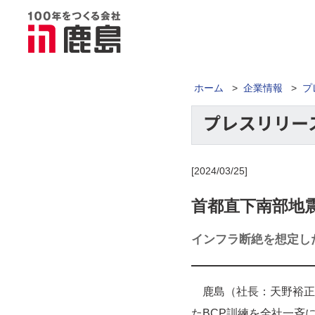
ホーム
>
企業情報
>
プ
[2024/03/25]
首都直下南部地
インフラ断絶を想定し
鹿島（社長：天野裕正）
たBCP訓練を全社一斉