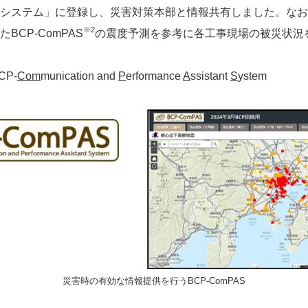
システム」に登録し、災害対策本部と情報共有しました。なお
※2
CP-ComPAS
の震度予測を参考に各工事現場の被災状況
CP-
Com
munication and
P
erformance
A
ssistant
S
ystem
災害時の有効な情報提供を行うBCP-ComPAS