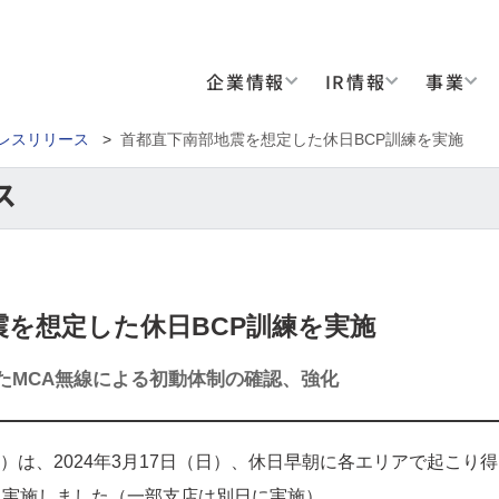
企業情報
IR情報
事業
レスリリース
>
首都直下南部地震を想定した休日BCP訓練を実施
震を想定した休日BCP訓練を実施
たMCA無線による初動体制の確認、強化
は、2024年3月17日（日）、休日早朝に各エリアで起こり
に実施しました（一部支店は別日に実施）。