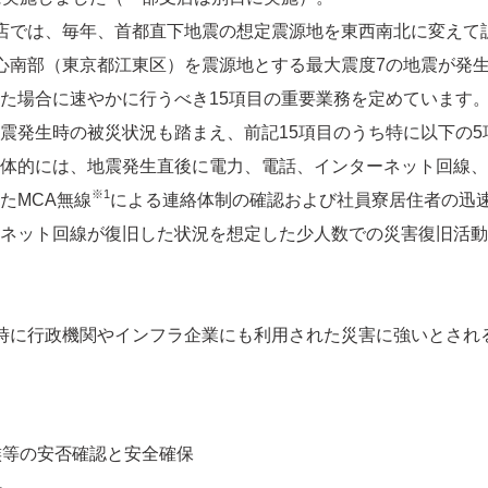
店では、毎年、首都直下地震の想定震源地を東西南北に変えて
心南部（東京都江東区）を震源地とする最大震度7の地震が発
場合に速やかに行うべき15項目の重要業務を定めています。本
震発生時の被災状況も踏まえ、前記15項目のうち特に以下の5
体的には、地震発生直後に電力、電話、インターネット回線、
※1
たMCA無線
による連絡体制の確認および社員寮居住者の迅
ネット回線が復旧した状況を想定した少人数での災害復旧活動
時に行政機関やインフラ企業にも利用された災害に強いとされ
族等の安否確認と安全確保