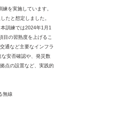
訓練を実施しています。
生したと想定しました。
訓練では2024年1月1
項目の習熟度を上げるこ
交通など主要なインフラ
速な安否確認や、発災数
拠点の設置など、実践的
る無線