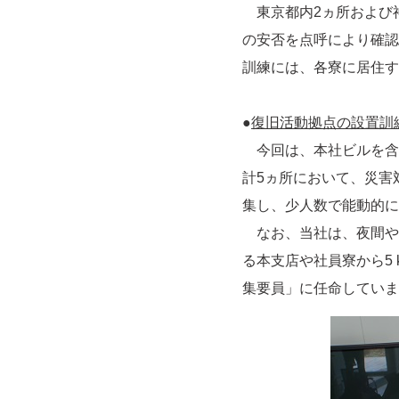
東京都内2ヵ所および神
の安否を点呼により確認
訓練には、各寮に居住す
●
復旧活動拠点の設置訓
今回は、本社ビルを含
計5ヵ所において、災害
集し、少人数で能動的に
なお、当社は、夜間や
る本支店や社員寮から5
集要員」に任命していま