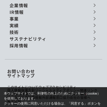
企業情報
IR情報
事業
実績
技術
サステナビリティ
採用情報
お問い合わせ
サイトマップ
このサイトについて
ウェブアクセシビリティ
個人情報保護方針
ソーシャルメディアポリシー
関連リンク
本ウェブサイトでは、利便性の向上のためにクッキー（cookie）
日本建設業連合会
貸金業者登録票・貸付条件表
社員向け災害対策情報
外部通報窓口
協力会社の皆様へ
を使用しております。
電子公告
クッキーの使用に同意いただける場合は、「同意する」ボタンを