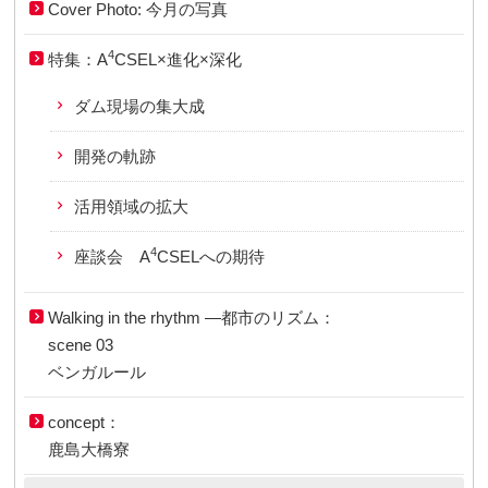
Cover Photo: 今月の写真
4
特集：A
CSEL×進化×深化
ダム現場の集大成
開発の軌跡
活用領域の拡大
4
座談会 A
CSELへの期待
Walking in the rhythm ―都市のリズム：
scene 03
ベンガルール
concept：
鹿島大橋寮