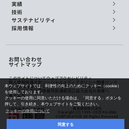
実績
技術
サステナビリティ
採用情報
お問い合わせ
サイトマップ
このサイトについて
ウェブアクセシビリティ
個人情報保護方針
ソーシャルメディアポリシー
関連リンク
日本建設業連合会
貸金業者登録票・貸付条件表
本ウェブサイトでは、利便性の向上のためにクッキー（cookie）
社員向け災害対策情報
外部通報窓口
協力会社の皆様へ
を使用しております。
電子公告
クッキーの使用に同意いただける場合は、「同意する」ボタンを
押して、引き続き、本ウェブサイトをご覧ください。
鹿島建設株式会社
クッキーの使用について
Copyright (C) 1995–2025 KAJIMA
CORPORATION All Rights Reserved.
同意する