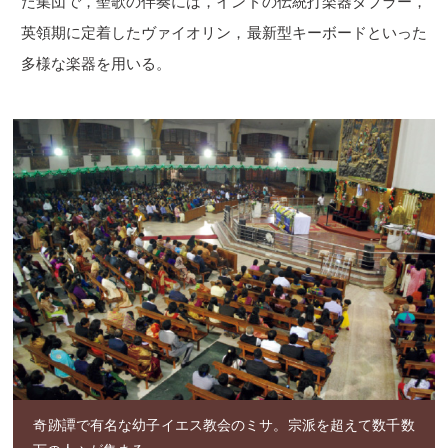
た集団で，聖歌の伴奏には，インドの伝統打楽器タブラー，
英領期に定着したヴァイオリン，最新型キーボードといった
多様な楽器を用いる。
奇跡譚で有名な幼子イエス教会のミサ。宗派を超えて数千数