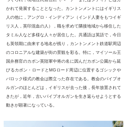
かれて発展することとなった。カントンメントにはイギリス
人の他に，アングロ・インディアン（インド人妻をもつイギ
リス人，英印混血の人），職を求めて隣接地域から移住した
タミル人など多様な人々が居住した。共通語は英語で，今日
も英領期に由来する地名が残り，カントンメント鉄道駅周辺
のコロニアルな建築が街の景観を彩る。特に，マイソール王
国弁務官のカボン英陸軍中将の名に因んだカボン公園から延
びるカボン・ロードとMGロード周辺に位置するゴシックや
バロック様式の教会は際立った存在である。教会のパイプオ
ルガンのほとんどは，イギリスが去った後，長年放置されて
きたが，近年，古いパイプオルガンを生き返らせようとする
動きが顕著になっている。