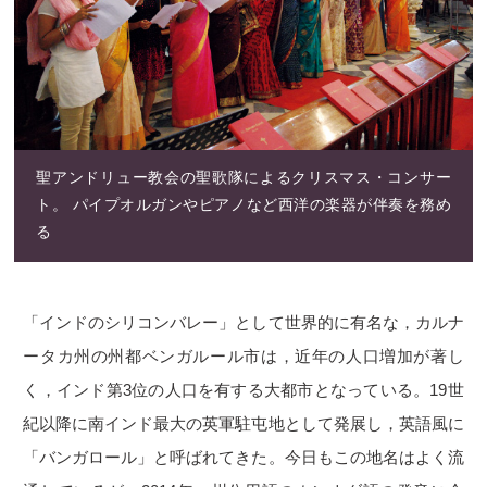
聖アンドリュー教会の聖歌隊によるクリスマス・コンサー
ト。
パイプオルガンやピアノなど西洋の楽器が伴奏を務め
る
「インドのシリコンバレー」として世界的に有名な，カルナ
ータカ州の州都ベンガルール市は，近年の人口増加が著し
く，インド第3位の人口を有する大都市となっている。19世
紀以降に南インド最大の英軍駐屯地として発展し，英語風に
「バンガロール」と呼ばれてきた。今日もこの地名はよく流