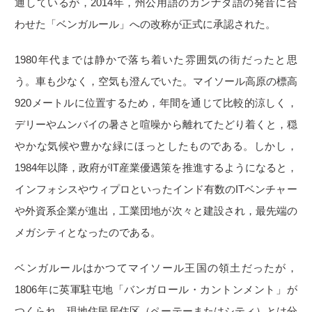
通しているが，2014年，州公用語のカンナダ語の発音に合
わせた「ベンガルール」への改称が正式に承認された。
1980年代までは静かで落ち着いた雰囲気の街だったと思
う。車も少なく，空気も澄んでいた。マイソール高原の標高
920メートルに位置するため，年間を通じて比較的涼しく，
デリーやムンバイの暑さと喧噪から離れてたどり着くと，穏
やかな気候や豊かな緑にほっとしたものである。しかし，
1984年以降，政府がIT産業優遇策を推進するようになると，
インフォシスやウィプロといったインド有数のITベンチャー
や外資系企業が進出，工業団地が次々と建設され，最先端の
メガシティとなったのである。
ベンガルールはかつてマイソール王国の領土だったが，
1806年に英軍駐屯地「バンガロール・カントンメント」が
つくられ，現地住民居住区（ペーテーまたはシティ）とは分