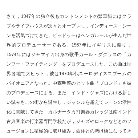
さて，1947年の独立後もカントンメントの繁華街にはクラ
ブやライブハウスが次々とオープンし，インディーズ・シー
ンを活気づけてきた。ビッドゥーはベンガルールが生んだ世
界的プロデューサーである。1967年にイギリスに渡り，
1974年にはジャマイカ出身の歌手カール・ダグラスの「カ
ンフー・ファイティング」をプロデュースした。この曲は世
界各地で大ヒット，彼は1970年代ユーロディスコブームの
パイオニアとなった。中森明菜のヒット曲「ブロンド」も彼
のプロデュースによる。また，インド・ジャズにおける新し
い試みもこの街から誕生し，ジャンルを超えてシーンの活性
化に貢献してきた。カルナータカ打楽器カレッジは南インド
古典音楽の打楽器専門学校だが，ジャズやロックなどとのフ
ュージョンに積極的に取り組み，西洋との懸け橋になってき