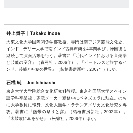
井上貴子｜Takako Inoue
大東文化大学国際関係学部教授。専門は南アジア芸能文化史。
インド，デリー大学で南インド古典声楽を4年間学び，帰国後も
継続して演奏活動を行う。著書に『近代インドにおける音楽学
と芸能の変容』（青弓社，2006年），『ビートルズと旅するイ
ンド、芸能と神秘の世界』（柘植書房新社，2007年）ほか。
石橋 純｜Jun Ishibashi
東京大学大学院総合文化研究科教授。東京外国語大学スペイン
語学科卒業後，家電メーカー勤務中にベネズエラに駐在。のち
に大学教員に転身。文化人類学・ラテンアメリカ文化研究を専
攻。著書に『熱帯の祭りと宴』（柘植書房新社，2002年），
『太鼓歌に耳をかせ』（松籟社，2006年）ほか。