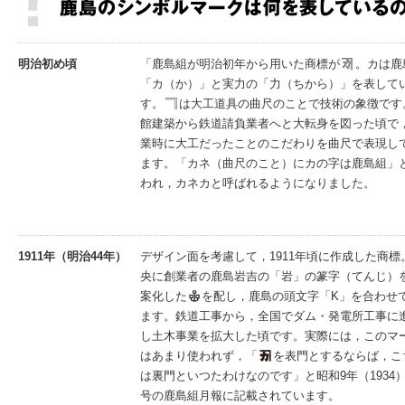
明治初め頃
「鹿島組が明治初年から用いた商標が
。カは鹿
「カ（か）」と実力の「力（ちから）」を表して
す。
は大工道具の曲尺のことで技術の象徴です
館建築から鉄道請負業者へと大転身を図った頃で
業時に大工だったことのこだわりを曲尺で表現し
ます。「カネ（曲尺のこと）にカの字は鹿島組」
われ，カネカと呼ばれるようになりました。
1911年（明治44年）
デザイン面を考慮して，1911年頃に作成した商標
央に創業者の鹿島岩吉の「岩」の篆字（てんじ）
案化した
を配し，鹿島の頭文字「K」を合わせ
ます。鉄道工事から，全国でダム・発電所工事に
し土木事業を拡大した頃です。実際には，このマ
はあまり使われず，「
を表門とするならば，こ
は裏門といつたわけなのです」と昭和9年（1934）
号の鹿島組月報に記載されています。