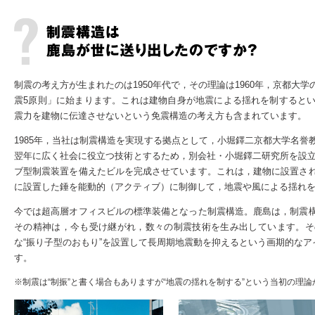
制震の考え方が生まれたのは1950年代で，その理論は1960年，京都大
震5原則」に始まります。これは建物自身が地震による揺れを制すると
震力を建物に伝達させないという免震構造の考え方も含まれています。
1985年，当社は制震構造を実現する拠点として，小堀鐸二京都大学名
翌年に広く社会に役立つ技術とするため，別会社・小堀鐸二研究所を設立
ブ型制震装置を備えたビルを完成させています。これは，建物に設置さ
に設置した錘を能動的（アクティブ）に制御して，地震や風による揺れ
今では超高層オフィスビルの標準装備となった制震構造。鹿島は，制震
その精神は，今も受け継がれ，数々の制震技術を生み出しています。そ
な“振り子型のおもり”を設置して長周期地震動を抑えるという画期的なア
す。
※制震は“制振”と書く場合もありますが“地震の揺れを制する”という当初の理論