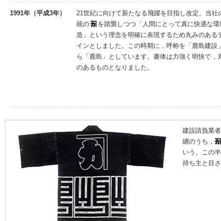
1991年（平成3年）
21世紀に向けて新たなる飛躍を目指し改定。当社
統の
を踏襲しつつ「人間にとって真に快適な環
造」という理念を明確に表現するため丸みのある
インとしました。この時期に，呼称を「鹿島建設
ら「鹿島」としています。書体は力強く明快で，
のあるものとなりました。
建設請負業者
纏のうち，
いう。この半
持ち主と目さ