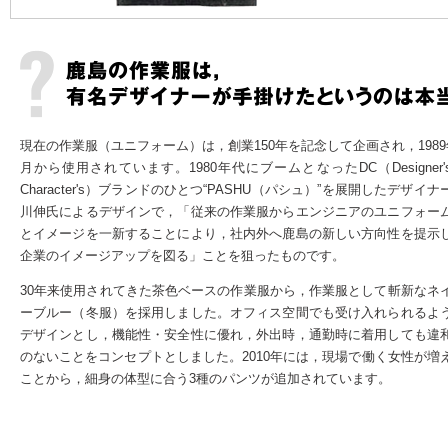
現在の作業服（ユニフォーム）は，創業150年を記念して企画され，1989
月から使用されています。1980年代にブームとなったDC（Designer's
Character's）ブランドのひとつ“PASHU（パシュ）”を展開したデザイナ
川伸氏によるデザインで，「従来の作業服からエンジニアのユニフォー
とイメージを一新することにより，社内外へ鹿島の新しい方向性を提示
企業のイメージアップを図る」ことを狙ったものです。
30年来使用されてきた茶色ベースの作業服から，作業服として斬新なネ
ーブルー（冬服）を採用しました。オフィス空間でも受け入れられるよ
デザインとし，機能性・安全性に優れ，外出時，通勤時に着用しても違
のないことをコンセプトとしました。2010年には，現場で働く女性が増
ことから，細身の体型に合う3種のパンツが追加されています。