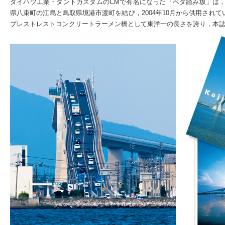
ダイハツ工業・タントカスタムのCMで有名になった「ベタ踏み坂」は
県八束町の江島と鳥取県境港市渡町を結び，2004年10月から供用されていま
プレストレストコンクリートラーメン橋として東洋一の長さを誇り，本誌2