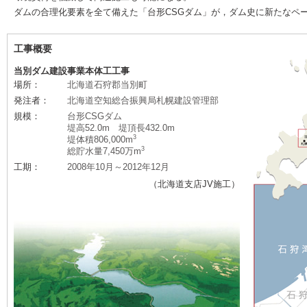
ダムの合理化要素を全て備えた「台形CSGダム」が，ダム史に新たなペ
工事概要
当別ダム建設事業本体工工事
場所：
北海道石狩郡当別町
発注者：
北海道空知総合振興局札幌建設管理部
規模：
台形CSGダム
堤高52.0m 堤頂長432.0m
3
堤体積806,000m
3
総貯水量7,450万m
工期：
2008年10月～2012年12月
（北海道支店JV施工）