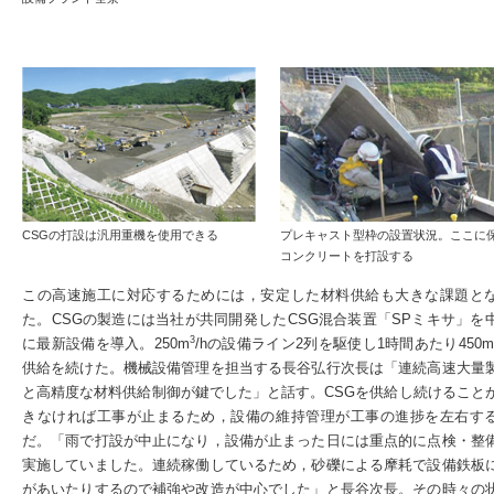
CSGの打設は汎用重機を使用できる
プレキャスト型枠の設置状況。ここに
コンクリートを打設する
この高速施工に対応するためには，安定した材料供給も大きな課題と
た。CSGの製造には当社が共同開発したCSG混合装置「SPミキサ」を
3
に最新設備を導入。250m
/hの設備ライン2列を駆使し1時間あたり450m
供給を続けた。機械設備管理を担当する長谷弘行次長は「連続高速大量
と高精度な材料供給制御が鍵でした」と話す。CSGを供給し続けること
きなければ工事が止まるため，設備の維持管理が工事の進捗を左右す
だ。「雨で打設が中止になり，設備が止まった日には重点的に点検・整
実施していました。連続稼働しているため，砂礫による摩耗で設備鉄板
があいたりするので補強や改造が中心でした」と長谷次長。その時々の