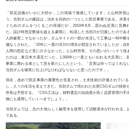
「防災設備がいかに大切か，この現場で痛感しています」と山村所長
う。当別ダムの建設は，治水を目的の一つとした防災事業である。水害
ぐためのダムをつくるこの現場だが，2010年8月，思わぬ災害に見舞
た。設計時想定数値を超える豪雨に，転流した当別川が氾濫したのであ
人的被害こそなかったが，ダムサイトの一部が水没して工事は一時中断
儀なくされた。「20年に一度の河川の増水が想定されていましたが，自
人間の想定など意に介さなかった」と山村所長。その思いがいっそう強
たのは，東日本大震災だった。1,000年に一度ともいわれる大災害に，
事業に携わる者として意を新たにしたという。「災害は待ってはくれな
当別ダムを確実に仕上げなければならないと思ったのです」。
現在，改めて防災事業の重要性が見直され，土木技術が評価されている
し，人々の生活を支えてきた。当別ダムで培われた台形CSGダムの技術
所長は予想する。「CSG工法は，材料選定の自由度が高く品質管理の手
物にも適用していくべきでしょう」。
当別ダムでは，北の大地らしく融雪水を使用して試験湛水が行われる。試
である。