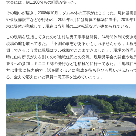
大会には，約1,100名もの町民が集った。
その願いが届き，2008年10月，ダム本体の工事がはじまった。堤体基礎
や仮設備設置などが行われ，2009年5月には堤体の構築に着手。2010年1
末に堤体が完成して，現在は当別川の二次転流などが進められている。
この現場を統括してきたのが山村法男工事事務所長。24時間体制で突き
現場の舵を取ってきた。「不測の事態があるかもしれませんから，工程
倒しできるよう常に現場はフル稼働でここまできました」。現場の管理
時に山村所長が力を割くのが地域住民との交流。現場見学会の開催や地
祭りへの参加，ミニコミ誌の発行などを積極的に行ってきた。「地域住
方は非常に協力的で，話を聞くほどに完成を待ち侘びる思いが伝わっ
る。全力で応えたいと職員一同工事を進めています」。