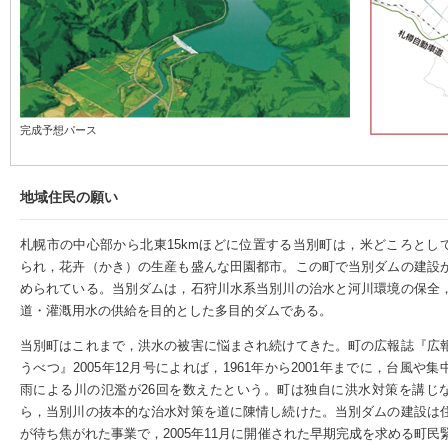
完成予想パース
地域住民の願い
札幌市の中心部から北東15kmほどに位置する当別町は，米どころとし
られ，花卉（かき）の生産も盛んな田園都市。この町で当別ダムの建設
められている。当別ダムは，石狩川水系当別川の治水と河川環境の保全
道・灌漑用水の供給を目的とした多目的ダムである。
当別町はこれまで，洪水の被害に悩まされ続けてきた。町の広報誌『広
うべつ』2005年12月号によれば，1961年から2001年までに，台風や集
雨による川の氾濫が26回を数えたという。町は独自に洪水対策を講じ
ら，当別川の抜本的な治水対策を道に陳情し続けた。当別ダムの建設は
が待ち焦がれた事業で，2005年11月に開催された早期完成を求める町民