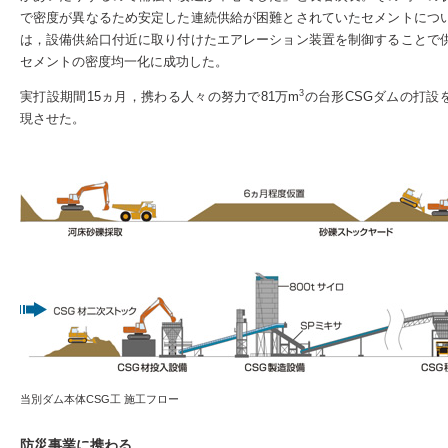
で密度が異なるため安定した連続供給が困難とされていたセメントにつ
は，設備供給口付近に取り付けたエアレーション装置を制御することで
セメントの密度均一化に成功した。
3
実打設期間15ヵ月，携わる人々の努力で81万m
の台形CSGダムの打設
現させた。
当別ダム本体CSG工 施工フロー
防災事業に携わる