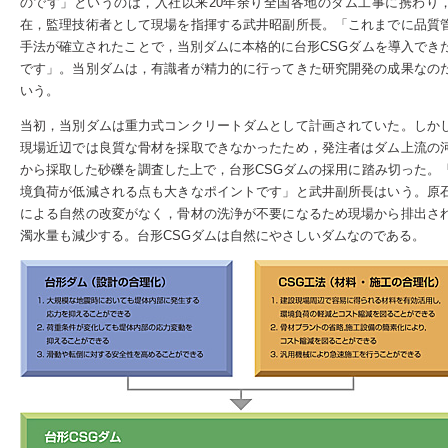
のです」というのは，入社以来20年余り全国各地のダム工事に携わり
在，監理技術者として現場を指揮する武井昭副所長。「これまでに品質
手法が確立されたことで，当別ダムに本格的に台形CSGダムを導入でき
です」。当別ダムは，有識者が精力的に行ってきた研究開発の成果なの
いう。
当初，当別ダムは重力式コンクリートダムとして計画されていた。しか
現場近辺では良質な骨材を採取できなかったため，発注者はダム上流の
から採取した砂礫を調査した上で，台形CSGダムの採用に踏み切った。
境負荷が低減される点も大きなポイントです」と武井副所長はいう。原
による自然の改変がなく，骨材の洗浄が不要になるため現場から排出さ
濁水量も減少する。台形CSGダムは自然にやさしいダムなのである。