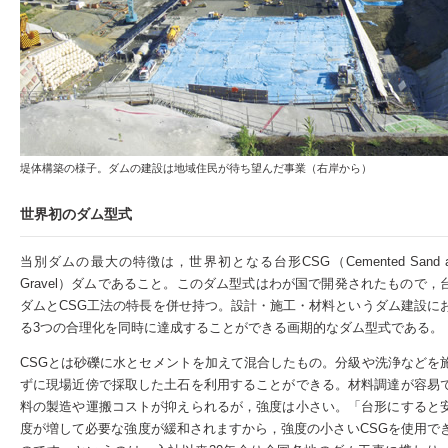
堤体構築の様子。ダムの建設は地域住民が待ち望んだ事業（右岸から）
世界初のダム型式
当別ダムの最大の特徴は，世界初となる台形CSG（Cemented Sand a
Gravel）ダムであること。このダム型式はわが国で開発されたもので，
ダムとCSG工法の特長を併せ持つ。設計・施工・材料というダム建設に
る3つの合理化を同時に達成することができる画期的なダム型式である。
CSGとは砂礫に水とセメントを加えて混合したもの。分級や洗浄などを
ずに現場近傍で採取した土石を利用することができる。材料調達が容易
料の製造や運搬コストが抑えられるが，強度は小さい。「台形にすると
度が増して必要な強度が緩和されますから，強度の小さいCSGを使用で