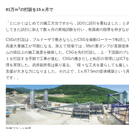
3
81万ｍ
の打設を15ヵ月で
「とにかくはじめての施工方法ですから，試行に試行を重ねました」と
してきた試行に加えて数ヵ月の実地試験を行い，有識者の指導を仰ぎな
CSGの打設は，ブルドーザで敷きならしたCSGを振動ローラーで転圧
高速大量施工が可能になる。加えて現場では，55tの重ダンプが直接堤
ムの倍以上の施工速度を確保した。CSGを先行打設し，上・下流面のプ
トを打設する手順で工事が進む。CSGの撒きだしと転圧の管理にはICT
理を実現した。武井副所長は振り返る。「様々な工夫を凝らしても厳し
支援が大きな力になりました。その上で，1ヵ月7.5mの堤体構築とい
です」。
設備プラント全景