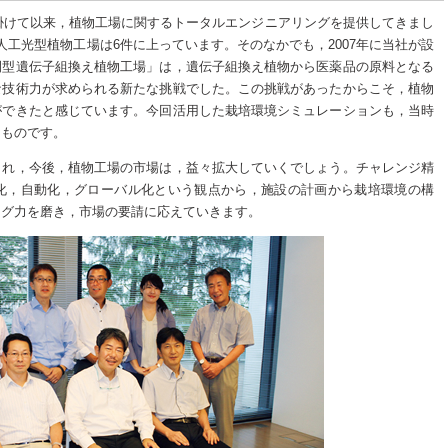
手掛けて以来，植物工場に関するトータルエンジニアリングを提供してきまし
人工光型植物工場は6件に上っています。そのなかでも，2007年に当社が設
閉型遺伝子組換え植物工場」は，遺伝子組換え植物から医薬品の原料となる
な技術力が求められる新たな挑戦でした。この挑戦があったからこそ，植物
ができたと感じています。今回活用した栽培環境シミュレーションも，当時
たものです。
され，今後，植物工場の市場は，益々拡大していくでしょう。チャレンジ精
化，自動化，グローバル化という観点から，施設の計画から栽培環境の構
ング力を磨き，市場の要請に応えていきます。