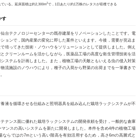
2
れている。延床面積は約2,300m
で，1日あたり約1万株のレタスが収穫できる
かす
ー仙台テクノロジーセンターの既存建屋をリノベーションしたことです。電
ーションで，国内産業の変化に即した案件といえます。今後，需要が見込ま
設で培ってきた技術・ノウハウをソリューションとして提供しました。例え
能とクリーンルームを活かしながら，医薬品工場の高度な衛生管理技術を活
調システムを計画しました。また，植物工場の天敵ともいえる虫の侵入対策
。物流施設のノウハウにより，種子の入荷から野菜の出荷までを一筆書きで
す。
す養液を循環させる仕組みと照明器具を組み込んだ栽培ラックシステムが不
ンテナンス面に優れた栽培ラックシステムの開発依頼を受け，一般的な倉庫
ーマンスの高いシステムを新たに開発しました。本件を含め4件の植物工場
場ならではの7mという高い階高を有効活用するため，高さ6mの高層式と