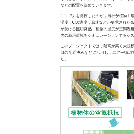
などの配置を決めていきます。
ここで力を発揮したのが，当社が植物工
湿度，CO
濃度，風速などが要求された
2
が受ける照明発熱，植物の温度が空間温
内の栽培環境をシミュレーションするシ
このプロジェクトでは，階高が高く大規
口の配置決めなどに活用し，エアー循環
た。