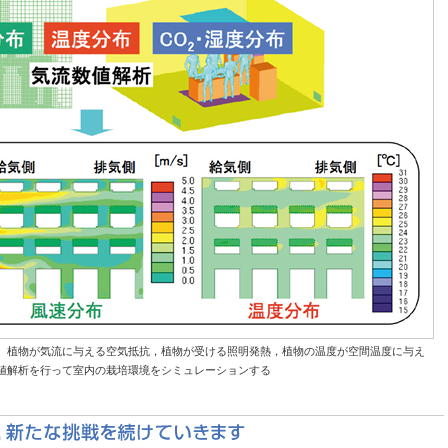
。植物が気流に与える空気抵抗，植物が受ける照明発熱，植物の温度が空間温度に与え
値解析を行って室内の栽培環境をシミュレーションする