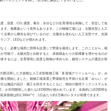
場のプロジェクトを例に，担当者に解説してもらいました。
度，湿度，CO
濃度，養分，水分などの生育環境を制御して，安定して短
2
きます。無農薬という長所もあります。この植物工場には，太陽光型と人工
して企業から脚光を浴びているのが，太陽光を使わない人工光型です。光源
ランプ，LEDなどが使われます。
がなく，必要な場所に照明を設置して野菜を栽培します。このことから，植
培が可能で，太陽光型と比較すると，床面積あたりの収穫量を増やせるのが
確保するには，生育環境に高度な制御が求められ，栽培システムの選定が収
最大限活用した大規模な人工光型植物工場「多賀城グリーンルーム」が，み
稼働を開始しました。植物工場装置と野菜販売を手掛ける企業「みらい」が
当社は施設の設計・施工を担当するとともに，独自の栽培ラックシステムを
E」が共同開発した新たなLED照明が使われています。全面的にLED照明を
2
床面積は約2,300m
で，1日あたり約1万株のレタスが収穫できます。