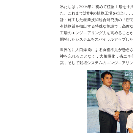
私たちは，2005年に初めて植物工場を
た。これまで計8件の植物工場を担当し，
計・施工した産業技術総合研究所の「密
有効物質を抽出する特殊な施設で，高度
工場のエンジニアリング力を高めること
開発したシステムをスパイラルアップし
世界的に人口爆発による食糧不足が懸念
神を忘れることなく，大規模化，省エネ
築，そして栽培システムのエンジニアリ