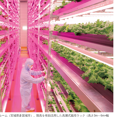
ーム（宮城県多賀城市）。階高を有効活用した高層式栽培ラック（高さ3m～6m×幅