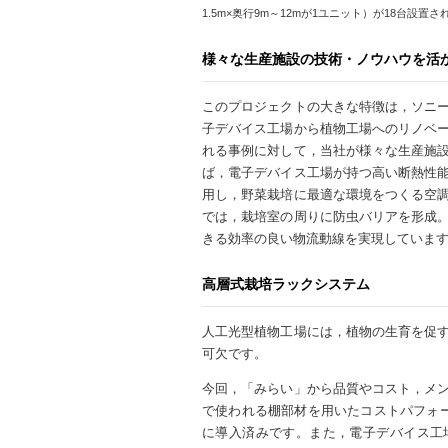
1.5m×奥行9m～12mが1ユニット）が18台設置さ
様々な生産施設の技術・ノウハウを活
このプロジェクトの大きな特徴は，ソニ
子デバイス工場から植物工場へのリノベ
れる事例に対して，当社が様々な生産施
ば，電子デバイス工場が持つ高い断熱性
用し，野菜栽培に最適な環境をつくる空
では，栽培室の周りに防虫バリアを形成
きる効率の良い物流動線を実現していま
高層式栽培ラックシステム
人工光型植物工場には，植物の生育を促
可欠です。
今回，「みらい」から品質やコスト，メ
で使われる棚部材を用いたコストパフォ
に導入済みです。また，電子デバイス工