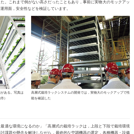
した。これまで例がない高さだったこともあり，事前に実物大のモックアッ
，運用面，安全性などを検証しています。
績がある。写真は
高層式栽培ラックシステムの開発では，実物大のモックアップで性
柏市）
能を確認した
に最適な環境になるのか」「高層式の栽培ラックは，上段と下段で栽培環境
検討課題や懸念を解決しながら，最終的な空調機器の選定，各種機器・設備