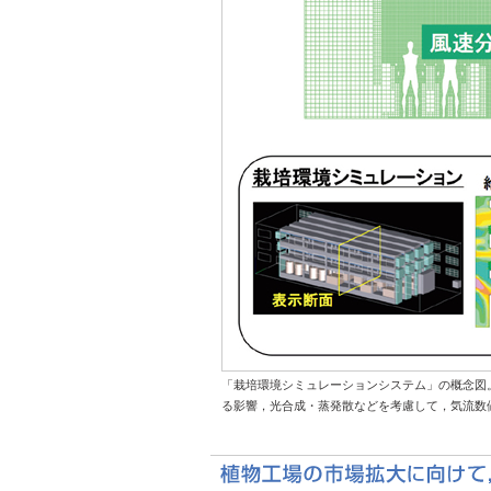
「栽培環境シミュレーションシステム」の概念図
る影響，光合成・蒸発散などを考慮して，気流数