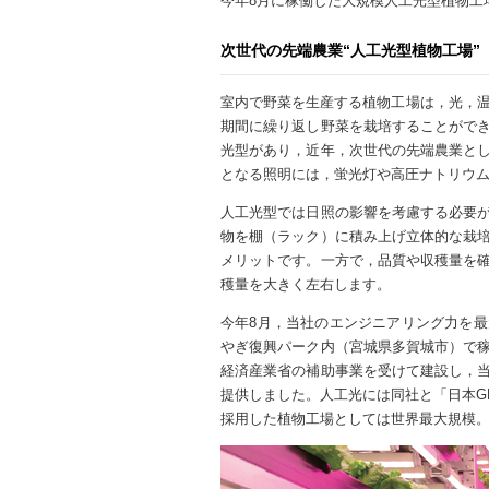
今年8月に稼働した大規模人工光型植物工
次世代の先端農業“人工光型植物工場”
室内で野菜を生産する植物工場は，光，温
期間に繰り返し野菜を栽培することがで
光型があり，近年，次世代の先端農業と
となる照明には，蛍光灯や高圧ナトリウム
人工光型では日照の影響を考慮する必要
物を棚（ラック）に積み上げ立体的な栽
メリットです。一方で，品質や収穫量を
穫量を大きく左右します。
今年8月，当社のエンジニアリング力を
やぎ復興パーク内（宮城県多賀城市）で
経済産業省の補助事業を受けて建設し，
提供しました。人工光には同社と「日本G
採用した植物工場としては世界最大規模。延