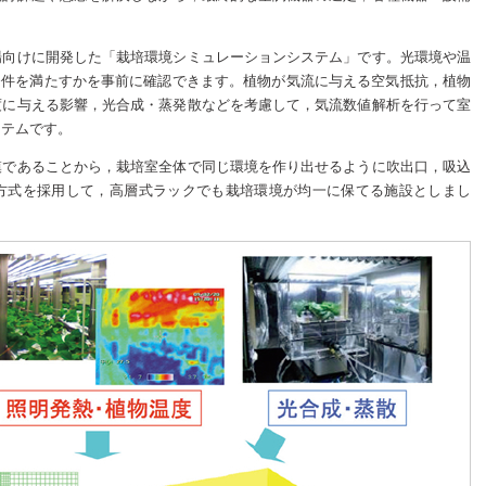
場向けに開発した「栽培環境シミュレーションシステム」です。光環境や温
条件を満たすかを事前に確認できます。植物が気流に与える空気抵抗，植物
度に与える影響，光合成・蒸発散などを考慮して，気流数値解析を行って室
ステムです。
模であることから，栽培室全体で同じ環境を作り出せるように吹出口，吸込
方式を採用して，高層式ラックでも栽培環境が均一に保てる施設としまし