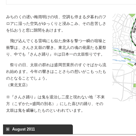
みちのくの遅い梅雨明けの頃、空調も停まる夕暮れのフ
ロアに湿った空気がゆっくりと浸みこみ、その息苦しさ
を払おうと窓に隙間をあけます。
飛び込んでくる雷鳴にも似た身体を撃つ一瞬の喧噪と
衝撃は、さんさ太鼓の響き。東北人の魂の発露たる夏祭
り、中でも『さんさ踊り』
※
は日本一の太鼓祭りです。
祭りの日、太鼓の群れは盛岡営業所のすぐそばから流
れ始めます。今年の響きはことさらの想いがこもったも
のとなることでしょう。
（東北支店）
※『さんさ踊り』は鬼を退治し二度と現れない地「不来
方（こずかた=盛岡の別名）」にした喜びの踊り、その
太鼓は鬼を威嚇したものといわれています。
August 2011