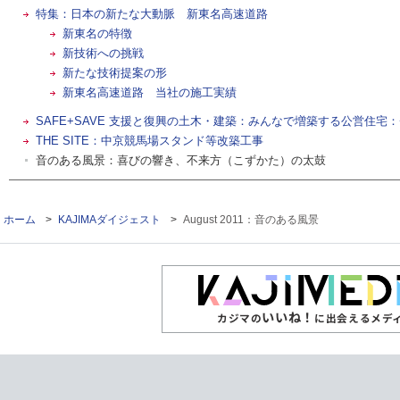
特集：日本の新たな大動脈 新東名高速道路
新東名の特徴
新技術への挑戦
新たな技術提案の形
新東名高速道路 当社の施工実績
SAFE+SAVE 支援と復興の土木・建築：みんなで増築する公営住宅
THE SITE：中京競馬場スタンド等改築工事
音のある風景：喜びの響き、不来方（こずかた）の太鼓
ホーム
>
KAJIMAダイジェスト
>
August 2011：音のある風景
いいね！
カジマの
に出会えるメデ