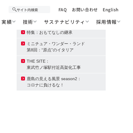
Contents
August 2020
FAQ
お問い合わせ
English
実績
技術
サステナビリティ
採用情報
Cover Photo: 今月の写真
特集：おもてなしの継承
ミニチュア・ワンダー・ランド
第8回：“原点”のイタリア
THE SITE：
東武竹ノ塚駅付近高架化工事
鹿島の見える風景 season2：
コロナに負けるな！