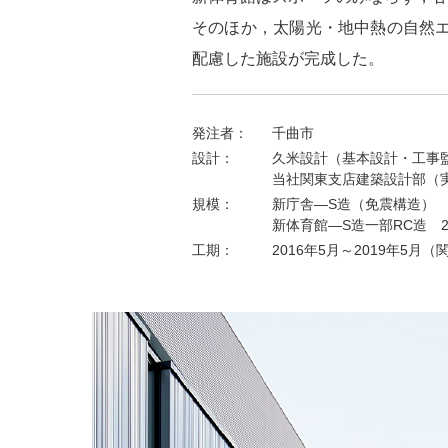
そのほか，太陽光・地中熱の自然
配慮した施設が完成した。
発注者：
千曲市
設計：
久米設計（基本設計・工事
当社関東支店建築設計部（
規模：
新庁舎―S造（免震構造）
新体育館―S造一部RC造 
工期：
2016年5月～2019年5月
（