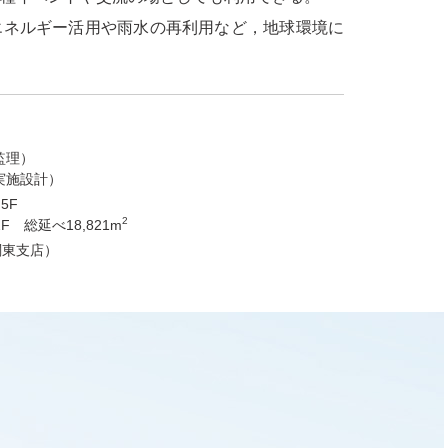
エネルギー活用や雨水の再利用など，地球環境に
監理）
実施設計）
 5F
2
2F
総延べ18,821m
関東支店）