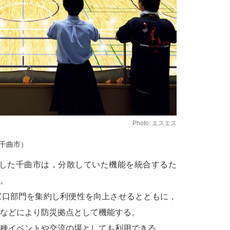
Photo: エスエス
千曲市）
誕生した千曲市は，分散していた機能を統合するた
。
窓口部門を集約し利便性を向上させるとともに，
などにより防災拠点として機能する。
種イベントや交流の場としても利用できる。