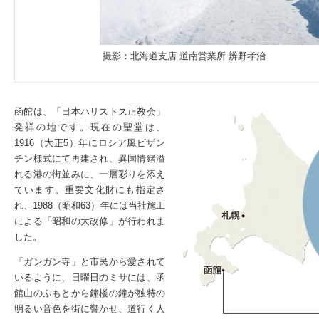
撮影：北海道支店 道南営業所 辨野孝治
函館は、「日本ハリストス正教会」
発祥の地です。現在の聖堂は、
1916（大正5）年にロシア風ビザン
チン様式にて再建され、異国情緒溢
れる港の街並みに、一層彩りを添え
ています。重要文化財にも指定さ
れ、1988（昭和63）年には当社施工
による「昭和の大改修」が行われま
した。
「ガンガン寺」と市民から愛されて
いるように、日曜日のミサには、函
館山のふもとから鐘楼の鐘が独特の
明るい音色を街に響かせ、道行く人