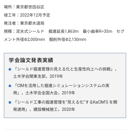
場所：東京都世田谷区
竣工年：2022年12月予定
発注者：東京都水道局
規模：泥水式シールド
掘進延長1,863m 最小曲率R=35m
セグ
メント外径Φ2,000mm 掘削外径Φ2,130mm
学会論文発表実績
「シールド掘進管理の見える化と生産性向上への挑戦」，
土木学会関東支部，2019年
「CIMを活用した掘進シミュレーションシステムの実
用」，土木学会全国大会，2019年
「シールド工事の掘進管理を“見える化”するKaCIM’S を開
発適用」，建設機械施工，2020年