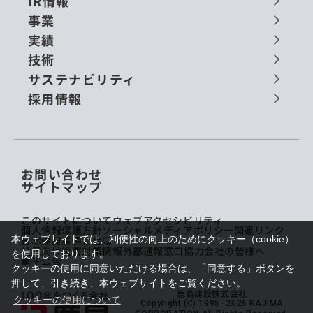
IR情報
事業
実績
技術
サステナビリティ
採用情報
お問い合わせ
サイトマップ
このサイトについて
ウェブアクセシビリティ
個人情報保護方針
ソーシャルメディアポリシー
関連リンク
本ウェブサイトでは、利便性の向上のためにクッキー（cookie）
日本建設業連合会
社員向け災害対策情報
外部通報窓口
協力会社の皆様へ
を使用しております。
電子公告
クッキーの使用に同意いただける場合は、「同意する」ボタンを
押して、引き続き、本ウェブサイトをご覧ください。
鹿島建設株式会社
クッキーの使用について
Copyright (C) 1995–2026 KAJIMA