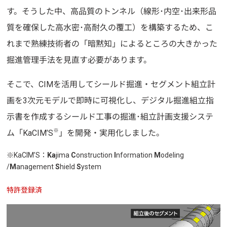
す。そうした中、高品質のトンネル（線形･内空･出来形品
質を確保した高水密･高耐久の覆工）を構築するため、こ
れまで熟練技術者の「暗黙知」によるところの大きかった
掘進管理手法を見直す必要があります。
そこで、CIMを活用してシールド掘進・セグメント組立計
画を3次元モデルで即時に可視化し、デジタル掘進組立指
示書を作成するシールド工事の掘進･組立計画支援システ
※
ム「KaCIM’S
」を開発・実用化しました。
※KaCIM’S：
Ka
jima
C
onstruction
I
nformation
M
odeling
/
M
anagement
S
hield
S
ystem
特許登録済