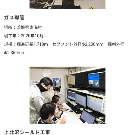
ガス導管
場所：茨城県東海村
竣工年：2020年10月
規模：掘進延長1,718m
セグメント外径Φ2,200mm 掘削外径
Φ2,360mm
上北沢シールド工事