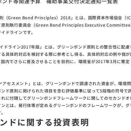
ボンド等関連予算 補助事業交付決定通知一覧表
Green Bond Principles）2018」とは、国際資本市場協会
委員会（Green Bond Principles Executive Commi
ガイドラインです。
イドライン2017年版」とは、グリーンボンド原則との整合性に配
する具体的対応を検討する際に参考とし得る、具体的対応の例や我が
国内でさらに普及させることを目的に、環境省が2017年3月に策
ンドアセスメント」とは、グリーンボンドで調達された資金が、環境
ボンド原則に掲げられた項目を含む評価基準に従って5段階の符号で
それに付随してグリーンボンドフレームワークに関してのセカンドオ
オンとは、発行体等が定めるグリーンボンドのフレームワークが、グ
す。
ンドに関する投資表明