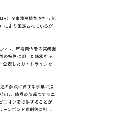
（ICMA）が事務局機能を担う民
ttee）により策定されているグ
慮しつつ、市場関係者の実務担
国の特性に即した解釈を示
定・公表したガイドラインで
問題の解決に資する事業に投
評価し、債券の償還までモニ
ピニオンを提供することが
リーンボンド原則等に則し