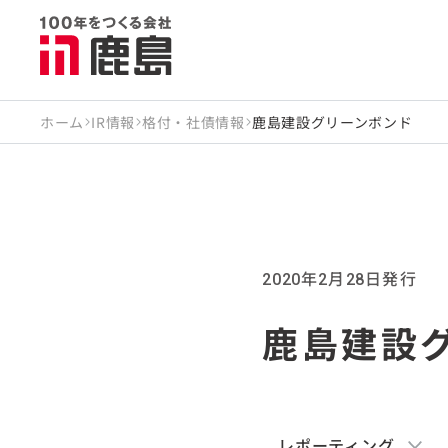
ホーム
IR情報
格付・社債情報
鹿島建設グリーンボンド
年
月
日
発行
2020
2
28
鹿島建設
レポーティング