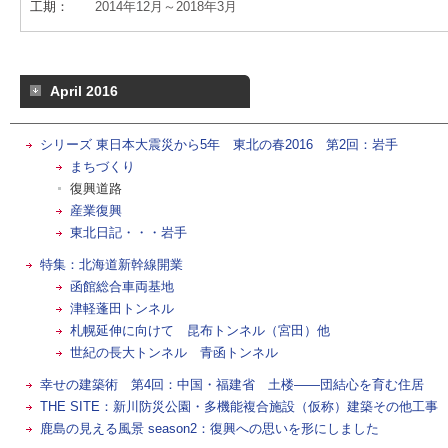
工期：
2014年12月～2018年3月
April 2016
シリーズ 東日本大震災から5年 東北の春2016 第2回：岩手
まちづくり
復興道路
産業復興
東北日記・・・岩手
特集：北海道新幹線開業
函館総合車両基地
津軽蓬田トンネル
札幌延伸に向けて 昆布トンネル（宮田）他
世紀の長大トンネル 青函トンネル
幸せの建築術 第4回：中国・福建省 土楼――団結心を育む住居
THE SITE：新川防災公園・多機能複合施設（仮称）建築その他工事
鹿島の見える風景 season2：復興への思いを形にしました