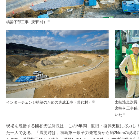
※
橋梁下部工事（野田村）
※
土岐浩之次長
インターチェンジ構築のための造成工事（普代村）
宮嶋亨工事係
※
いた
現場を統括する國谷光弘所長は，この5年間，復旧・復興支援に尽力し
た一人である。「震災時は，福島第一原子力発電所から約25kmの現場