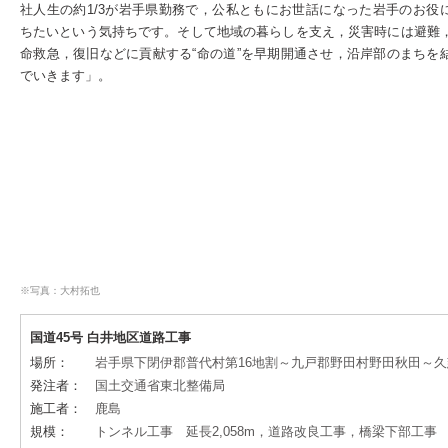
社人生の約1/3が岩手県勤務で，公私ともにお世話になった岩手のお役
ちたいという気持ちです。そして地域の暮らしを支え，災害時には避難
命救急，復旧などに貢献する“命の道”を早期開通させ，沿岸部のまちを
でいきます」。
※写真：大村拓也
国道45号 白井地区道路工事
場所：
岩手県下閉伊郡普代村第16地割～九戸郡野田村野田秋田～久
発注者：
国土交通省東北整備局
施工者：
鹿島
規模：
トンネル工事 延長2,058m，道路改良工事，橋梁下部工事