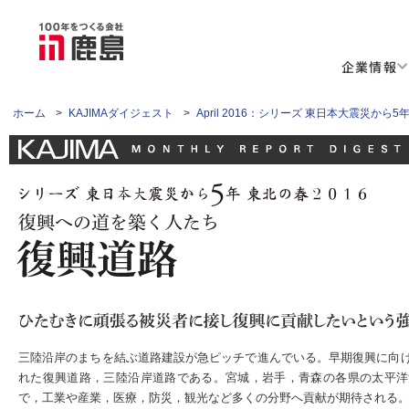
企業情報
ホーム
>
KAJIMAダイジェスト
>
April 2016：シリーズ 東日本大震災から
三陸沿岸のまちを結ぶ道路建設が急ピッチで進んでいる。早期復興に向
れた復興道路，三陸沿岸道路である。宮城，岩手，青森の各県の太平洋沿
で，工業や産業，医療，防災，観光など多くの分野へ貢献が期待される