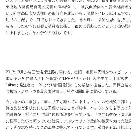
たので，避難指示により仙台へ避難しました。その後，日本建設業連合
東北地方整備局合同の災害対策本部にて，被災自治体への資機材調達
い，陸前高田市や大槌町の仮設庁舎建設から，簡易トイレ，紙オムツな
用品の手配まで，何でもやってきました。その時に，複雑な思いを持ち
らも，ひたむきに頑張る被災者に接し，復興に貢献したいという強い思
生まれました。それが今の原動力です」。
2012年3月から三陸沿岸道路に関わる。復旧・復興を円滑かつスピーデ
進めるために導入された事業促進PPPという仕組みの中で，山田宮古
14kmで発注者と一体となり計画段階からの業務を担当した。民間企業
つ技術・ノウハウを最大限発揮し，発注期間短縮に貢献している。
白井地区の工事は，工事エリアが離れている上，トンネルや橋梁下部工
路改良など多岐にわたる工種があることが特徴。ベテランから若手まで2
の職員が，担当エリア毎に現場管理を行っている。「学生時代から東北
に従事したいと願っていた社員，アルジェリアで故郷の被災を知った社
ど，皆が志を持ってこの工事に挑んでくれています。私自身も12年以上