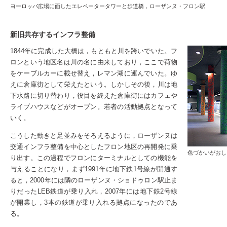
ヨーロッパ広場に面したエレベータータワーと歩道橋，ローザンヌ・フロン駅
新旧共存するインフラ整備
1844年に完成した大橋は，もともと川を跨いでいた。フ
ロンという地区名は川の名に由来しており，ここで荷物
をケーブルカーに載せ替え，レマン湖に運んでいた。ゆ
えに倉庫街として栄えたという。しかしその後，川は地
下水路に切り替わり，役目を終えた倉庫街にはカフェや
ライブハウスなどがオープン。若者の活動拠点となって
いく。
こうした動きと足並みをそろえるように，ローザンヌは
交通インフラ整備を中心としたフロン地区の再開発に乗
色づかいがおし
り出す。この過程でフロンにターミナルとしての機能を
与えることになり，まず1991年に地下鉄1号線が開通す
ると，2000年には隣のローザンヌ・ショドゥロン駅止ま
りだったLEB鉄道が乗り入れ，2007年には地下鉄2号線
が開業し，3本の鉄道が乗り入れる拠点になったのであ
る。