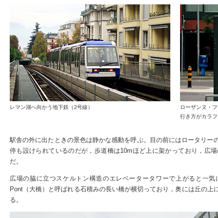
レマン湖へ向かう地下鉄（2号線）
ローザンヌ・フ
行き方がカラフ
駅舎の外に出たときの景色は静かな感動を呼ぶ。目の前にはロータリー
停も設けられているのだが，歩道橋は10mほど上に架かっており，広
だ。
広場の脇に立つスケルトン構造のエレベータータワーで上がると一気に景
Pont（大橋）と呼ばれる石積みの長い橋が横切っており，奥には丘の
る。