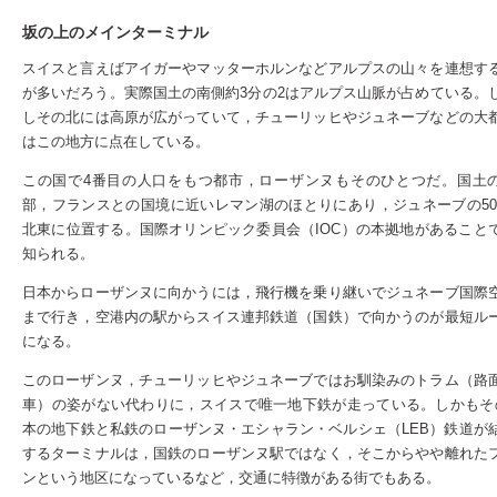
坂の上のメインターミナル
スイスと言えばアイガーやマッターホルンなどアルプスの山々を連想す
が多いだろう。実際国土の南側約3分の2はアルプス山脈が占めている。
しその北には高原が広がっていて，チューリッヒやジュネーブなどの大
はこの地方に点在している。
この国で4番目の人口をもつ都市，ローザンヌもそのひとつだ。国土
部，フランスとの国境に近いレマン湖のほとりにあり，ジュネーブの50
北東に位置する。国際オリンピック委員会（IOC）の本拠地があること
知られる。
日本からローザンヌに向かうには，飛行機を乗り継いでジュネーブ国際
まで行き，空港内の駅からスイス連邦鉄道（国鉄）で向かうのが最短ル
になる。
このローザンヌ，チューリッヒやジュネーブではお馴染みのトラム（路
車）の姿がない代わりに，スイスで唯一地下鉄が走っている。しかもそ
本の地下鉄と私鉄のローザンヌ・エシャラン・ベルシェ（LEB）鉄道が
するターミナルは，国鉄のローザンヌ駅ではなく，そこからやや離れた
ンという地区になっているなど，交通に特徴がある街でもある。