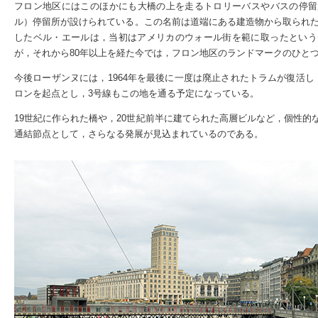
フロン地区にはこのほかにも大橋の上を走るトロリーバスやバスの停留所と
ル）停留所が設けられている。この名前は道端にある建造物から取られた
したベル・エールは，当初はアメリカのウォール街を範に取ったという
が，それから80年以上を経た今では，フロン地区のランドマークのひと
今後ローザンヌには，1964年を最後に一度は廃止されたトラムが復活
ロンを起点とし，3号線もこの地を通る予定になっている。
19世紀に作られた橋や，20世紀前半に建てられた高層ビルなど，個性
通結節点として，さらなる発展が見込まれているのである。