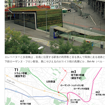
エレベーターと歩道橋は，谷底に位置する駅舎の利用客と谷を挟んで両側に走る道路
下鉄ローザンヌ・フロン駅舎。奥にそびえるのがスイス初の高層ビル，Bel-Air（ベル