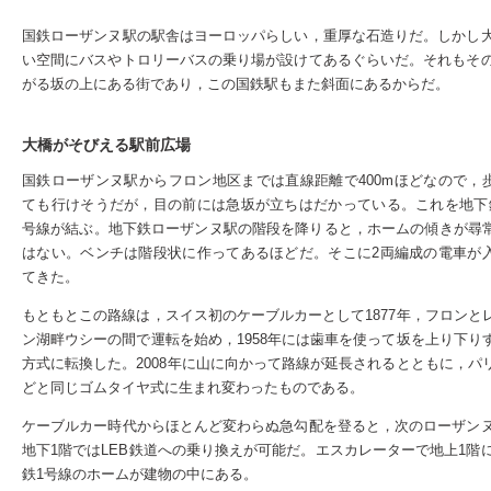
国鉄ローザンヌ駅の駅舎はヨーロッパらしい，重厚な石造りだ。しかし
い空間にバスやトロリーバスの乗り場が設けてあるぐらいだ。それもそ
がる坂の上にある街であり，この国鉄駅もまた斜面にあるからだ。
大橋がそびえる駅前広場
国鉄ローザンヌ駅からフロン地区までは直線距離で400mほどなので，
ても行けそうだが，目の前には急坂が立ちはだかっている。これを地下
号線が結ぶ。地下鉄ローザンヌ駅の階段を降りると，ホームの傾きが尋
はない。ベンチは階段状に作ってあるほどだ。そこに2両編成の電車が
てきた。
もともとこの路線は，スイス初のケーブルカーとして1877年，フロンと
ン湖畔ウシーの間で運転を始め，1958年には歯車を使って坂を上り下り
方式に転換した。2008年に山に向かって路線が延長されるとともに，パ
どと同じゴムタイヤ式に生まれ変わったものである。
ケーブルカー時代からほとんど変わらぬ急勾配を登ると，次のローザン
地下1階ではLEB鉄道への乗り換えが可能だ。エスカレーターで地上1
鉄1号線のホームが建物の中にある。