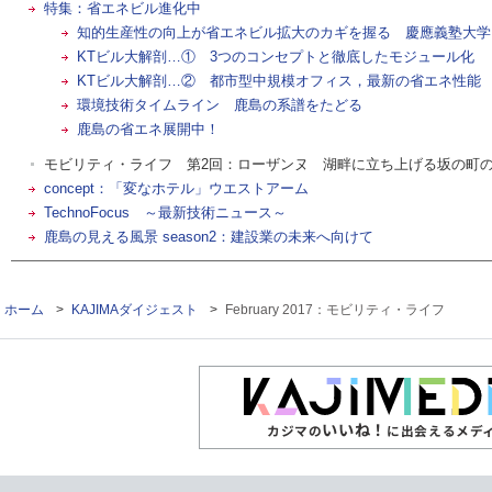
特集：省エネビル進化中
知的生産性の向上が省エネビル拡大のカギを握る 慶應義塾大学
KTビル大解剖…① 3つのコンセプトと徹底したモジュール化
KTビル大解剖…② 都市型中規模オフィス，最新の省エネ性能
環境技術タイムライン 鹿島の系譜をたどる
鹿島の省エネ展開中！
モビリティ・ライフ 第2回：ローザンヌ 湖畔に立ち上げる坂の町
concept：「変なホテル」ウエストアーム
TechnoFocus ～最新技術ニュース～
鹿島の見える風景 season2：建設業の未来へ向けて
ホーム
>
KAJIMAダイジェスト
>
February 2017：モビリティ・ライフ
いいね！
カジマの
に出会えるメデ