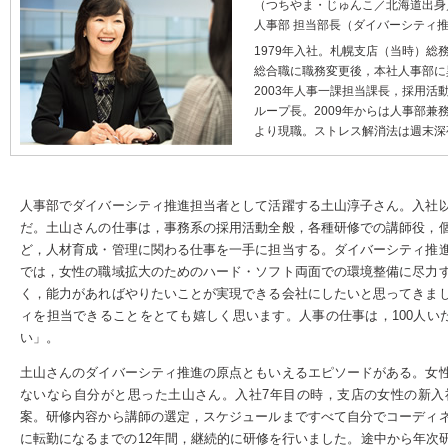
（つちやま・じゅんこ／北海道出身
人事部 担当部長（ダイバーシティ推
1979年入社。札幌支店（当時）総
総合職に職務変更後，本社人事部に
2003年人事一課担当課長，採用活
ループ長。2009年からは人事部兼務
より現職。ストレス解消法は週末深
人事部でダイバーシティ推進担当者として活躍する土山淳子さん。入社
だ。土山さんの仕事は，事務系の採用活動全般，各種研修での講師役，
ど，人材育成・管理に関わる仕事を一手に担当する。ダイバーシティ推
では，女性の職域拡大のためのハード・ソフト両面での環境整備に尽力
く，能力があればやりたいことが実現できる会社にしたいと思ってきま
ィを担当できることをとても嬉しく思います。人事の仕事は，100人い
い」。
土山さんのダイバーシティ推進の原点ともいえるエピソードがある。女
ないなら自分がと思った土山さん。入社7年目の時，支店の女性の新入
案。研修内容から講師の選定，スケジュールまですべて自分でコーディ
に転勤になるまでの12年間，継続的に研修を行いました。途中から年次