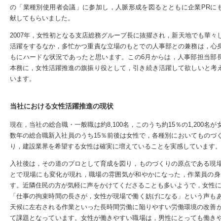
の「業種別使用者会議」に参加し，人脈形成を図るとともに企業PRに
献してもらいました。
2007年，女性初となる支店総務グループ長に抜擢され，新天地でも華々
活躍をするなか，多忙かつ重責な立場のもとでの人事部との兼務は，心
もにハードな状況であったと思います。この6月からは，人事部担当部
本務に，女性活躍推進の旗振り役として，引き続き活躍して欲しいと考
います。
当社における女性活躍推進の現状
現在，当社の総合職・一般職は約8,100名，このうち約15％の1,200名が女
数年の総合職新入社員のうち15％前後は女性で，各種別においてものづ
り，建設業界を希望する女性は確実に増えていることを実感しています
入社後は，その道のプロとして育成を図り，ものづくりの原点である現
とで現場にも変化が現れ，職場の雰囲気が和やかになった，作業員の身
す。近隣住民の方が気軽に声をかけてくださることも多いようで，女性に
「仕事の拘束時間の長さが，女性が現場で働く妨げになる」という声も
天候に左右される作業といった長時間労働に陥りやすい労働環境の改善
て課題となっています。女性が働きやすい職場は，男性にとっても働き