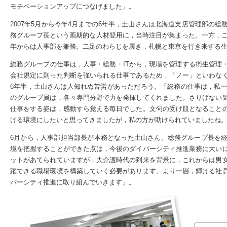
モチベーションアップにつなげました」。
2007年5月から今年4月までの6年半，土山さんは北海道支店管理部の
務グループ長という画期的な人材登用に，当時注目が集まった。一方，こ
年からは人事部を兼務。二足のわらじを履き，札幌と東京を行き来する
総務グループの仕事は，人事・総務・ITから，現場を管理する衛生管理
会社規定に則った判断を強いられる仕事であるため，「ノー」といわな
6年半，土山さんは人知れぬ苦労があっただろう。「総務の仕事は，私一
のグループ員は，各々専門分野で力を発揮してくれました。さりげない
仕事をする姿は，感動すら覚える毎日でした。文句の受け皿となること
ける環境にしたいと思ってきましたが，私の方が助けられていましたね
6月から，人事部担当部長が本務となった土山さん。総務グループ長を
境を把握することができた点は，今後のダイバーシティ推進業務に大い
ットがあてられていますが，大介護時代の到来を背景に，これからは男
躍できる職場環境を構築していく必要があります。より一層，輝ける社
バーシティ推進に取り組んでいきます」。