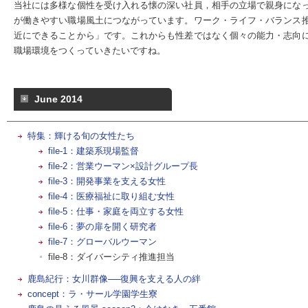
当社には多様な個性を受け入れる懐の深い社員，相手の立場で親身にな
が働きやすい職場風土につながっています。ワーク・ライフ・バランス
近にできることから」です。これからも性差ではなく個々の能力・志向
職場環境をつくっていきたいですね。
June 2014
特集：輝ける旬の女性たち
file-1：建築系現場監督
file-2：営業ウーマン×設計グループ長
file-3：開発事業を支える女性
file-4：医療福祉に取り組む女性
file-5：仕事・家庭を両立する女性
file-6：夢の扉を開く研究者
file-7：グローバルウーマン
file-8：ダイバーシティ推進担当
鹿島紀行：女川群像──復興を支える人の絆
concept：ラ・サール学園学生寮