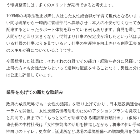
う環境整備には，多くのメリットが期待できると考えます。
1999年の均等法改正以降に入社した女性総合職が子育て世代となるい
い間は現業から一時的に管理部門へ異動させ，本人の不安がなくなって
配慮するといったサポート体制を取っている例もあります。育児を通し
人間がひと回り大きくなり，従前より仕事の安定度が増したという話は
いる社員の仕事ぶりを見ていると，仕事の生産性を向上させる創意工夫
のスキルが身についているようです。
今回登場した社員は，それぞれの分野でその能力・経験を存分に発揮し
上司の方々も女性だからといって過剰な配慮をすることなく，男性と分
は公正に評価しています。
業界をあげての新たな取組み
政府の成長戦略でも「女性の活躍」を取り上げており，日本建設業連合
ーラムを開催し，女性技能労働者活用のためのアクションプランを発表
と共同で，夏までに「もっと女性が活躍できる建設業行動計画」（仮称
連会長の中村社長は「女性技能者の活用を推進しながら，将来の担い手
性向けのトイレ，更衣室，託児所など現場の環境整備への増加費用を予