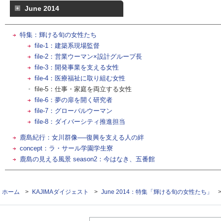
June 2014
特集：輝ける旬の女性たち
file-1：建築系現場監督
file-2：営業ウーマン×設計グループ長
file-3：開発事業を支える女性
file-4：医療福祉に取り組む女性
file-5：仕事・家庭を両立する女性
file-6：夢の扉を開く研究者
file-7：グローバルウーマン
file-8：ダイバーシティ推進担当
鹿島紀行：女川群像──復興を支える人の絆
concept：ラ・サール学園学生寮
鹿島の見える風景 season2：今はなき、五番館
ホーム
>
KAJIMAダイジェスト
>
June 2014：特集「輝ける旬の女性たち」