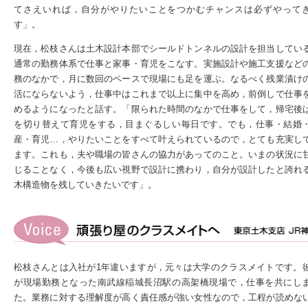
てさえいれば，自分がやりたいことをつかむチャンスは必ずやって
す」。
現在，松枝さんは土木設計本部でシールドトンネルの設計を担当してい
通常の勤務体系で仕事と家事・育児をこなす。実施設計や施工支援など
務のなかで，月に数回のペースで現場にも足を運ぶ。なるべく残業漬け
活にならないよう，仕事中はこれまで以上に集中を高め，前倒しで仕事
めるようになったと話す。「限られた時間のなかで仕事をして，帰宅後
を切り替えて育児をする，目まぐるしい毎日です。でも，仕事・結婚
産・育児…，やりたいことをすべて叶えられているので，とても充実し
ます。これも，夫や職場の皆さんの協力があってのこと。いまの状況に
じることなく，今後も広い視野で設計に携わり，自分が設計したと誇れ
木構造物を残していきたいです」。
松枝さんとは入社が1年違いますが，元々は大学のクラスメイトです。
が現場勤務となった南武線稲城長沼駅の高架橋現場で，仕事を共にし
た。業務に対する理解度が高く責任感が強い女性なので，工程が読めな