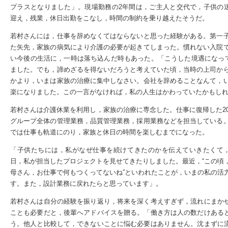
プラスとなりました」。現場勤務の2年間は，ご主人と交代で，子供の
迎え，残業，休日出勤をこなし，時間の制約を乗り越えたそうだ。
若村さんには，仕事を辞めなくてはならないと思った経験がある。第一
た矢先，家族の病気により介護の必要が起きてしまった。慣れない入院
い今後の生活に，一時は落ち込んだ時もあった。「こうした境遇になって
ました。でも，諦めざるを得ないだろうと考えていた頃，当時の上司か
かより，いまは家族の治療に集中しなさい。会社を辞めることなんて，
楽になりました。この一言がなければ，私の人生はかわっていたかもし
若村さんは介護休業を利用し，家族の治療に専念した。仕事に復帰した2
グループ全体の管理業務，品質管理業務，採用業務などを担当している
では仕事も軌道にのり，家族と休日の時間を楽しむまでになった。
「子供たちには，私がなぜ仕事を続けてきたのかを伝えていきたくて
日，私が担当したプロジェクトを見せてきたりしました。最近，“この頃
母さん，お仕事で何もつくってないね”といわれたことが，いまの私の活
す。また，設計業務に戻れたらと思っています」。
若村さんは自分の経験を振り返り，将来を深く考えすぎず，流れにまか
ことも必要だと，後輩へアドバイスを贈る。「働き方は人の数だけある
う。他人と比較して，できないことに悩む必要はありません。沈まずに