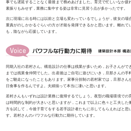
事でも遅延することなく最後まで務めあげました。育児で忙しいなか疲
素振りもみせず，業務に集中する姿は非常に見習う点が多かったです。
次に現場に出る時には以前と立場も変わっているでしょうが，彼女の場
重責がのしかかるぐらいの方が才能を発揮できるかと思います。離れて
も，陰ながら応援しています。
同期入社の若村さん。構造設計の仕事は残業が多いため，お子さんがで
までは残業食仲間でした。出産後はご自宅に遊びにいき，旦那さんの手
をご馳走になったこともあります。家事分担制の若村家では，旦那さん
日食事を作るんですよ。夫婦揃って本当に凄いと思います。
若村さんもいずれは設計業務に復帰するでしょう。夜型の職場環境での
は時間的な制約が大きいと思いますが，これまで以上に色々と工夫した
方を試して，今後子育てをする若手設計者たちに示してもらえればと思
す。若村さんのパワフルな行動力に期待しています。