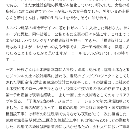
である。「まだ女性総合職の採用が本格化していない頃でした。女性の
所付近に建つ2階建てアパートが私たちの女子寮でした。翌年いまの南
さんと若村さんは，当時の生活ぶりを懐かしそうに語り合う。
大スパン建築の構造デザインに惹かれゼネコンに入社した若村さん。技
ループに異動。同年結婚し，公私ともに充実の日々を過ごす。これまで
出産後は，ハウジングなどの構造設計を担当してきた。「構造設計は，
時もありますが，やりがいのある仕事です。第一子出産の際は，職場に
わせることもあったかと思いますが，ロールモデルがない分，その時々
す」。
一方，松枝さんは土木設計本部に入社後，造成，処分場，臨海土木など
なジャンルの土木設計業務に携わる。世紀のビッグプロジェクトとして
された羽田空港D滑走路建設の設計にも従事した。その活躍は，当社の
土木技術者のロールモデルとなり，後輩女性技術者の憧れの存在でもあ
第一子出産後は現場も経験し，より一層，土木技術者としてのキャリア
プを図る。「子供が2歳の時，ジョブローテーションで初の現場勤務と
ました。部署の配慮もあって，最初の現場〈中央線西国分寺・国立駅間
橋新設工事〉は都市の鉄道現場でありながら夜勤がなく，次に担当した
武線稲城長沼駅付近5工区高架橋新設工事〉も自宅から20分ほどの勤務
した。現場での経験は設計業務にも活かせるため，会社人生において非