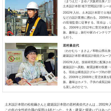
（まつえだ・まゆ／大阪府出身／工
土木設計本部 地下空間設計部 シー
2002年入社。土木設計本部で土
などの設計業務に携わる。2009
の現場監督に従事する。現在は，
る。2006年と2012年に育児休
族。趣味は，旅行や家のインテリア
も行う。
若村眞佐代
（わかむら・まさよ／和歌山県出身
建築設計本部 構造設計統括グルー
2002年入社。技術研究所に配属さ
建築設計へ異動。耐震診断や医療・
る。現在は構造設計グループ内の管
る。2006年と2008年に育児休業
族。趣味はカメラ。子供の成長記録
も楽しみのひとつ。
土木設計本部の松枝繭さんと建築設計本部の若村眞佐代さんは，2002
この年の女性総合職の採用は4名だった。土木・建築と畑違いではあっ