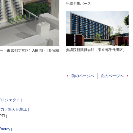
完成予想パース
参議院新議員会館（東京都千代田区）
（東京都文京区）A棟I期・II期完成
前のページへ
次のページへ
プロジェクト］
風力／無人化施工］
PFI］
］
nergy］