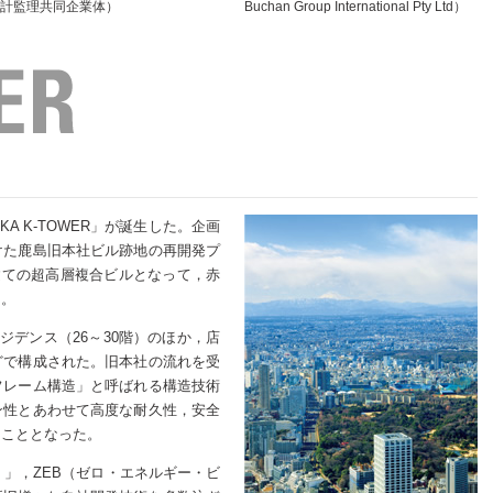
計監理共同企業体）
Buchan Group International Pty Ltd）
AKA K-TOWER」が誕生した。企画
けた鹿島旧本社ビル跡地の再開発プ
階建ての超高層複合ビルとなって，赤
る。
ジデンス（26～30階）のほか，店
どで構成された。旧本社の流れを受
フレーム構造」と呼ばれる構造技術
ン性とあわせて高度な耐久性，安全
ることとなった。
）」，ZEB（ゼロ・エネルギー・ビ