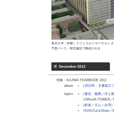
東京大学（本郷）クリニカルリサーチセンター
予想パース。研究施設で構成される
December 2012
特集：KAJIMA YEARBOOK 2012
album
［2012年 主要竣工
topics
［復旧・復興／洋上
［Office/K-TOWER／
［鉄道／ダム／台湾
［KOA/Cut＆Down／E