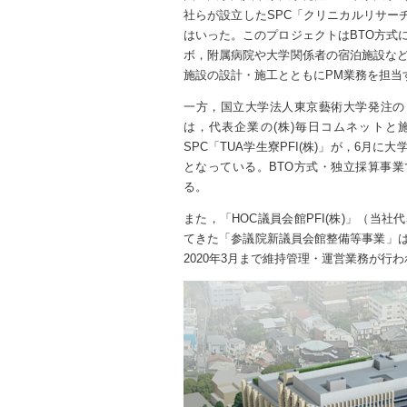
社らが設立したSPC「クリニカルリサーチ
はいった。このプロジェクトはBTO方式
ボ，附属病院や大学関係者の宿泊施設など
施設の設計・施工とともにPM業務を担当
一方，国立大学法人東京藝術大学発注の
は，代表企業の(株)毎日コムネットと
SPC「TUA学生寮PFI(株)」が，6月に
となっている。BTO方式・独立採算事業
る。
また，「HOC議員会館PFI(株)」（当社
てきた「参議院新議員会館整備等事業」は
2020年3月まで維持管理・運営業務が行わ