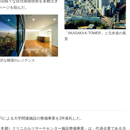
新旧様々な自社開発技術を多数注ぎ
ページを刻んだ。
「AKASAKA K-TOWER」と元赤坂の風
景
沢な眺望のレジデンス
FIによる大学関連施設の整備事業を2件落札した。
（本郷）クリニカルリサーチセンター施設整備事業」は，代表企業である当