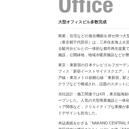
大型オフィスビル多数完成
商業，住宅などの複合機能を併せ持つ大
（東京都千代田区）は，三井住友海上火
る駿河台ビルとの一体的な都市再生提案
施設，公開緑地，地域冷暖房施設などが
東京・東新宿の日本テレビゴルフガーデ
フィス「新宿イーストサイドスクエア」（
戸線・東京メトロ副都心線「東新宿」駅
クラブなどで構成され，話題のスポット
当社設計・施工関連では4月，東京臨海副
ープンした。人気の大型商業施設と一体
ィア関係など，クリエイティブな業種が
ドデザインも担当した。
本誌表紙をかざる「NAKANO CENTRA