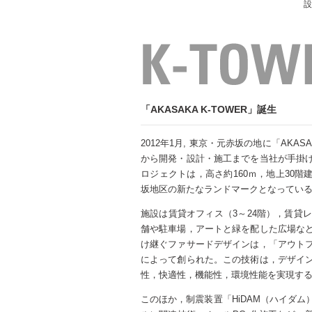
設
「AKASAKA K-TOWER」誕生
2012年1月, 東京・元赤坂の地に「AKAS
から開発・設計・施工までを当社が手掛
ロジェクトは，高さ約160ｍ，地上30
坂地区の新たなランドマークとなってい
施設は賃貸オフィス（3～24階），賃貸レ
舗や駐車場，アートと緑を配した広場な
け継ぐファサードデザインは，「アウト
によって創られた。この技術は，デザイ
性，快適性，機能性，環境性能を実現す
このほか，制震装置「HiDAM（ハイダム