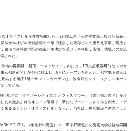
型のオフィスビルが多数完成した。2月竣工の「三井住友海上駿河台新館」
災保険が本社ビル統合計画の一環で建設した既存ビルの建替え事業。隣接す
で，都市再生特別地区の都市計画決定を受け，事務所，店舗，地域との交流
整備された。
ン跡地の再開発「新宿イーストサイド」内には，1万人超収容可能なメガオ
東京都新宿区）が4月に竣工し，9月にオープンを迎えた。都営地下鉄大江
と直結する地下1階のサンクンガーデンは，飲食店やクリニック，スポーツ
になっている。
都心地区に「ダイバーシティ東京 オフィスタワー」（東京都江東区）がオ
化した刺激あふれるオフィス環境で，新たなワーク・スタイルを創出。メデ
多く集まるテナントオフィスビルとなった。当社は，複合施設全体のグラン
L PARK SOUTH」（東京都中野区）は，JR中野駅北口の警察大学校跡地再開