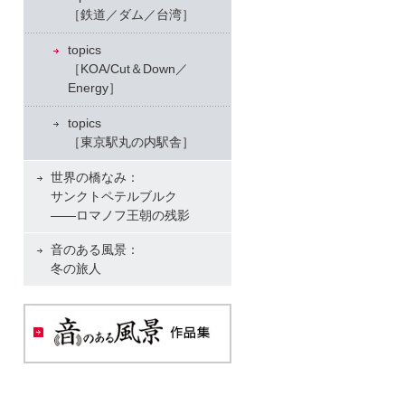
［鉄道／ダム／台湾］
topics
［KOA/Cut＆Down／
Energy］
topics
［東京駅丸の内駅舎］
世界の橋なみ：
サンクトペテルブルク
――ロマノフ王朝の残影
音のある風景：
冬の旅人