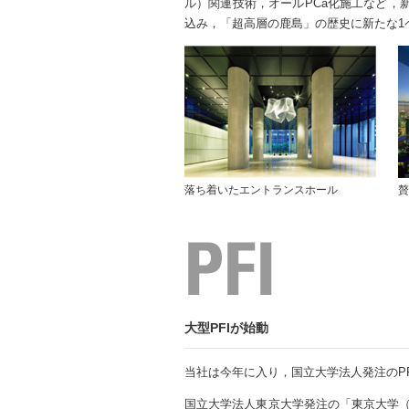
ル）関連技術，オールPCa化施工など，
込み，「超高層の鹿島」の歴史に新たな1
落ち着いたエントランスホール
贅
大型PFIが始動
当社は今年に入り，国立大学法人発注のP
国立大学法人東京大学発注の「東京大学