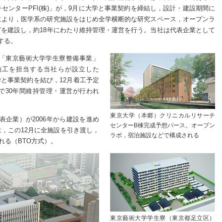
センターPFI(株)」が，9月に大学と事業契約を締結し，設計・建設期間に
により，医学系の研究施設をはじめ全学横断的な研究スペース，オープンラ
を建設し，約18年にわたり維持管理・運営を行う。当社は代表企業として
する。
「東京藝術大学学生寮整備事業」
施工を担当する当社らが設立した
大学と事業契約を結び，12月着工予定
で30年間維持管理・運営が行われ
東京大学（本郷）クリニカルリサーチ
代表企業）が2006年から建設を進め
センターB棟完成予想パース。オープン
，この12月に全施設を引き渡し，
ラボ，宿泊施設などで構成される
れる（BTO方式）。
東京藝術大学学生寮（東京都足立区）