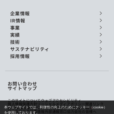
企業情報
IR情報
事業
実績
技術
サステナビリティ
採用情報
お問い合わせ
サイトマップ
このサイトについて
ウェブアクセシビリティ
個人情報保護方針
ソーシャルメディアポリシー
関連リンク
本ウェブサイトでは、利便性の向上のためにクッキー（cookie）
日本建設業連合会
貸金業者登録票・貸付条件表
社員向け災害対策情報
外部通報窓口
協力会社の皆様へ
を使用しております。