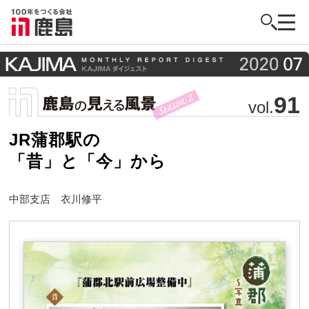
91
vol.
JR蒲郡駅の
「昔」と「今」から
中部支店 衣川修平