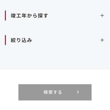
資源循環（廃棄物利活用施設）
閉じる
竣工年から探す
造成
北海道・東北
関東
閉じる
絞り込み
北海道
茨城県
青森県
栃木県
中部
近畿
岩手県
群馬県
宮城県
埼玉県
設計・施工
新潟県
京都府
富山県
大阪府
秋田県
千葉県
山形県
東京都
大規模複合開発
中国・四国
九州・沖縄
PFI
石川県
滋賀県
福井県
兵庫県
福島県
神奈川県
事業用地
検索する
リニューアル
鳥取県
福岡県
島根県
佐賀県
長野県
奈良県
山梨県
和歌山県
海外
閉じる
閉じる