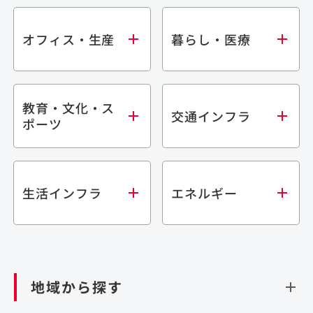
オフィス・生産
暮らし・医療
教育・文化・ス
オフィス
集合住宅
交通インフラ
ポーツ
生産・研究施設
宿泊施設
倉庫・物流施設
商業施設
医療・福祉施設
学校・教育施設
鉄道
生活インフラ
エネルギー
閉じる
文化・スポーツ施設
橋梁
閉じる
歴史的建造物
トンネル
道路
ダム
再生可能エネルギー
閉じる
空港施設
地域から探す
処理場・リサイクル施設
港湾/海洋施設
閉じる
上下水道施設