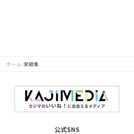
閉じる
岡山県
長崎県
広島県
熊本県
静岡県
愛知県
閉じる
米国
アラブ首長国連邦
山口県
大分県
徳島県
宮崎県
三重県
岐阜県
アルジェリア
インド
香川県
鹿児島県
愛媛県
沖縄県
閉じる
インドネシア
エジプト・アラブ共
高知県
閉じる
ホーム
実績集
エチオピア
オーストラリア
閉じる
ザンビア
シンガポール
ジンバブエ
スリランカ
いいね！
カジマの
に出会えるメディア
タイ
台湾
公式SNS