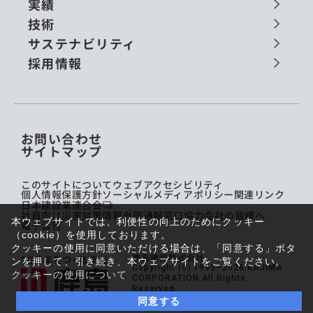
実績
技術
サステナビリティ
採用情報
お問い合わせ
サイトマップ
このサイトについて
ウェブアクセシビリティ
個人情報保護方針
ソーシャルメディアポリシー
関連リンク
日本建設業連合会
社員向け災害対策情報
外部通報窓口
協力会社の皆様へ
本ウェブサイトでは、利便性の向上のためにクッキー
電子公告
（cookie）を使用しております。
クッキーの使用に同意いただける場合は、「同意する」ボタ
鹿島建設株式会社
ンを押して、引き続き、本ウェブサイトをご覧ください。
Copyright (C) 1995–2026 KAJIMA
クッキーの使用について
CORPORATION All Rights
Reserved.
同意する