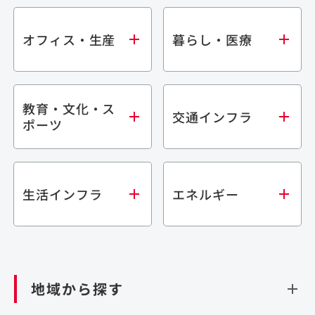
オフィス・生産
暮らし・医療
教育・文化・ス
オフィス
集合住宅
交通インフラ
ポーツ
生産・研究施設
宿泊施設
倉庫・物流施設
商業施設
医療・福祉施設
学校・教育施設
鉄道
生活インフラ
エネルギー
閉じる
文化・スポーツ施設
橋梁
閉じる
歴史的建造物
トンネル
道路
ダム
再生可能エネルギー
閉じる
空港施設
地域から探す
処理場・リサイクル施設
港湾/海洋施設
閉じる
上下水道施設