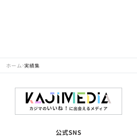
閉じる
岡山県
長崎県
広島県
熊本県
静岡県
愛知県
閉じる
米国
アラブ首長国連邦
山口県
大分県
徳島県
宮崎県
三重県
岐阜県
アルジェリア
インド
香川県
鹿児島県
愛媛県
沖縄県
閉じる
インドネシア
エジプト・アラブ共
高知県
閉じる
ホーム
実績集
エチオピア
オーストラリア
閉じる
ザンビア
シンガポール
ジンバブエ
スリランカ
いいね！
カジマの
に出会えるメディア
タイ
台湾
公式SNS