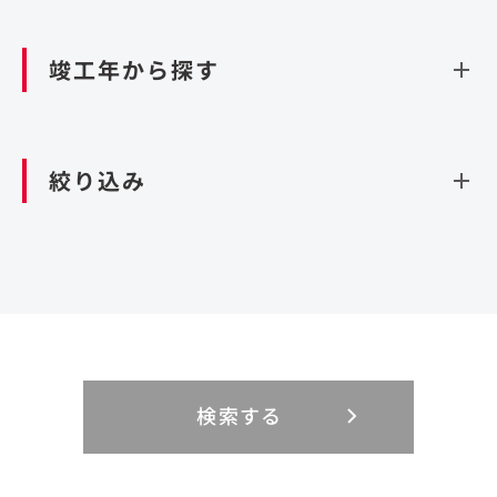
資源循環（廃棄物利活用施設）
閉じる
竣工年から探す
造成
北海道・東北
関東
閉じる
絞り込み
北海道
茨城県
青森県
栃木県
中部
近畿
岩手県
群馬県
宮城県
埼玉県
設計・施工
新潟県
京都府
富山県
大阪府
秋田県
千葉県
山形県
東京都
大規模複合開発
中国・四国
九州・沖縄
PFI
石川県
滋賀県
福井県
兵庫県
福島県
神奈川県
事業用地
検索する
リニューアル
鳥取県
福岡県
島根県
佐賀県
長野県
奈良県
山梨県
和歌山県
海外
閉じる
閉じる