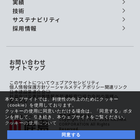
実績
技術
サステナビリティ
採用情報
お問い合わせ
サイトマップ
このサイトについて
ウェブアクセシビリティ
個人情報保護方針
ソーシャルメディアポリシー
関連リンク
日本建設業連合会
社員向け災害対策情報
外部通報窓口
協力会社の皆様へ
本ウェブサイトでは、利便性の向上のためにクッキー
電子公告
（cookie）を使用しております。
クッキーの使用に同意いただける場合は、「同意する」ボタ
鹿島建設株式会社
ンを押して、引き続き、本ウェブサイトをご覧ください。
Copyright (C) 1995–2026 KAJIMA
クッキーの使用について
CORPORATION All Rights
Reserved.
同意する