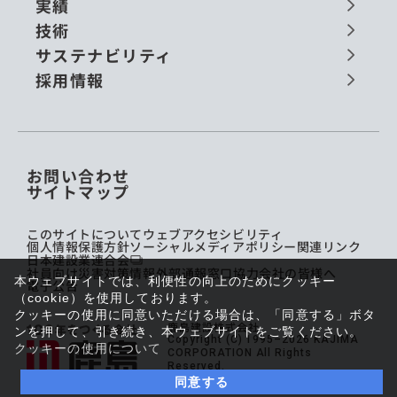
実績
技術
サステナビリティ
採用情報
お問い合わせ
サイトマップ
このサイトについて
ウェブアクセシビリティ
個人情報保護方針
ソーシャルメディアポリシー
関連リンク
日本建設業連合会
社員向け災害対策情報
外部通報窓口
協力会社の皆様へ
本ウェブサイトでは、利便性の向上のためにクッキー
電子公告
（cookie）を使用しております。
クッキーの使用に同意いただける場合は、「同意する」ボタ
鹿島建設株式会社
ンを押して、引き続き、本ウェブサイトをご覧ください。
Copyright (C) 1995–2026 KAJIMA
クッキーの使用について
CORPORATION All Rights
Reserved.
同意する