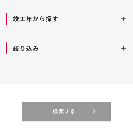
資源循環（廃棄物利活用施設）
閉じる
竣工年から探す
造成
北海道・東北
関東
閉じる
絞り込み
北海道
茨城県
青森県
栃木県
中部
近畿
岩手県
群馬県
宮城県
埼玉県
設計・施工
新潟県
京都府
富山県
大阪府
秋田県
千葉県
山形県
東京都
大規模複合開発
中国・四国
九州・沖縄
PFI
石川県
滋賀県
福井県
兵庫県
福島県
神奈川県
事業用地
検索する
リニューアル
鳥取県
福岡県
島根県
佐賀県
長野県
奈良県
山梨県
和歌山県
海外
閉じる
閉じる