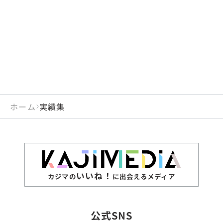
閉じる
岡山県
長崎県
広島県
熊本県
静岡県
愛知県
閉じる
米国
アラブ首長国連邦
山口県
大分県
徳島県
宮崎県
三重県
岐阜県
アルジェリア
インド
香川県
鹿児島県
愛媛県
沖縄県
閉じる
インドネシア
エジプト・アラブ共
高知県
閉じる
ホーム
実績集
エチオピア
オーストラリア
閉じる
ザンビア
シンガポール
ジンバブエ
スリランカ
いいね！
カジマの
に出会えるメディア
タイ
台湾
公式SNS