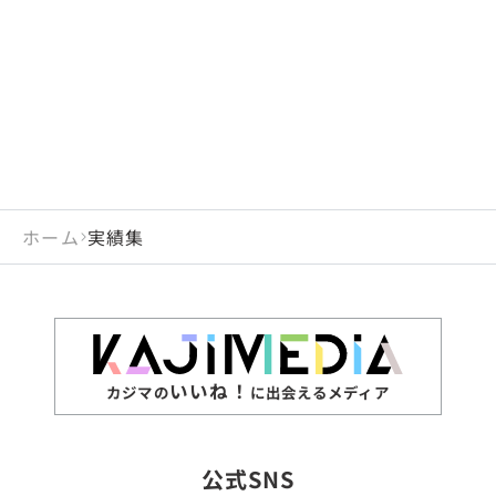
閉じる
岡山県
長崎県
広島県
熊本県
静岡県
愛知県
閉じる
米国
アラブ首長国連邦
山口県
大分県
徳島県
宮崎県
三重県
岐阜県
アルジェリア
インド
香川県
鹿児島県
愛媛県
沖縄県
閉じる
インドネシア
エジプト・アラブ共
高知県
閉じる
ホーム
実績集
エチオピア
オーストラリア
閉じる
ザンビア
シンガポール
ジンバブエ
スリランカ
いいね！
カジマの
に出会えるメディア
タイ
台湾
公式SNS