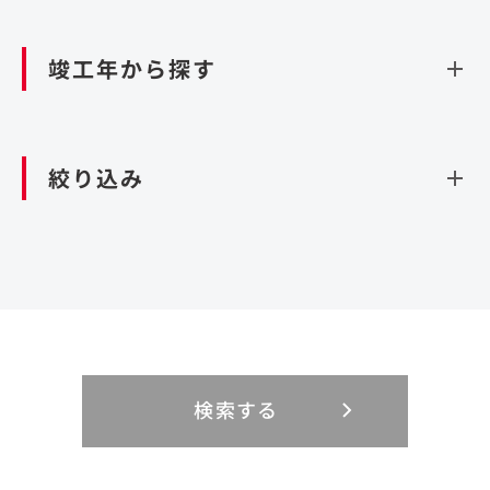
資源循環（廃棄物利活用施設）
閉じる
竣工年から探す
造成
北海道・東北
関東
閉じる
絞り込み
北海道
茨城県
青森県
栃木県
中部
近畿
岩手県
群馬県
宮城県
埼玉県
設計・施工
新潟県
京都府
富山県
大阪府
秋田県
千葉県
山形県
東京都
大規模複合開発
中国・四国
九州・沖縄
PFI
石川県
滋賀県
福井県
兵庫県
福島県
神奈川県
事業用地
検索する
リニューアル
鳥取県
福岡県
島根県
佐賀県
長野県
奈良県
山梨県
和歌山県
海外
閉じる
閉じる