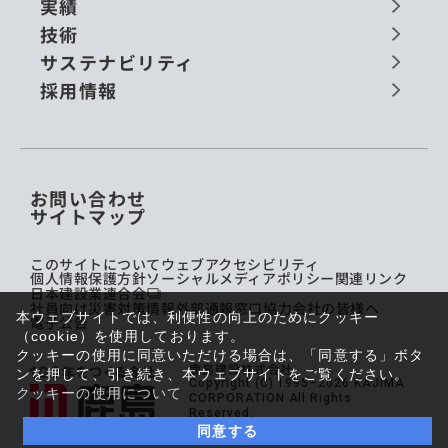
実績
技術
サステナビリティ
採用情報
お問い合わせ
サイトマップ
このサイトについて
ウェブアクセシビリティ
個人情報保護方針
ソーシャルメディアポリシー
関連リンク
日本建設業連合会
社員向け災害対策情報
外部通報窓口
協力会社の皆様へ
本ウェブサイトでは、利便性の向上のためにクッキー
電子公告
（cookie）を使用しております。
クッキーの使用に同意いただける場合は、「同意する」ボタ
鹿島建設株式会社
ンを押して、引き続き、本ウェブサイトをご覧ください。
Copyright (C) 1995–2026 KAJIMA
クッキーの使用について
CORPORATION All Rights
Reserved.
同意する