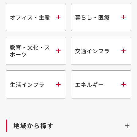
オフィス・生産
暮らし・医療
教育・文化・ス
オフィス
集合住宅
交通インフラ
ポーツ
生産・研究施設
宿泊施設
倉庫・物流施設
商業施設
医療・福祉施設
学校・教育施設
鉄道
生活インフラ
エネルギー
閉じる
文化・スポーツ施設
橋梁
閉じる
歴史的建造物
トンネル
道路
ダム
再生可能エネルギー
閉じる
空港施設
地域から探す
処理場・リサイクル施設
港湾/海洋施設
閉じる
上下水道施設