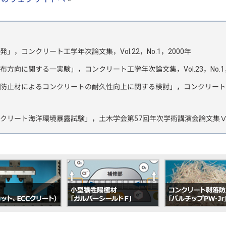
，コンクリート工学年次論文集，Vol.22，No.1，2000年
向に関する一実験」，コンクリート工学年次論文集，Vol.23，No.1，
止材によるコンクリートの耐久性向上に関する検討」，コンクリート工学年次論
クリート海洋環境暴露試験」，土木学会第57回年次学術講演会論文集Ⅴ，