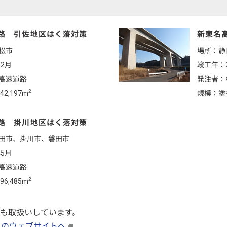
路 引佐地区はく落対策
新東名
松市
場所：静
年2月
竣工年：2
高速道路
発注者：
2
2,197m
規模：塗布
路 掛川地区はく落対策
田市、掛川市、磐田市
年5月
高速道路
2
6,485m
も取扱いしています。
トのウェブサイトへ