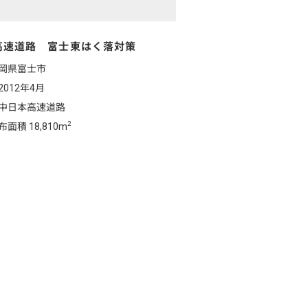
高速道路 富士東はく落対策
岡県富士市
012年4月
中日本高速道路
2
面積 18,810m