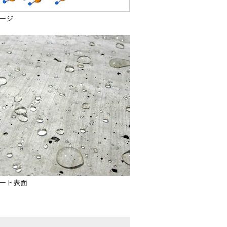
ージ
ート表面