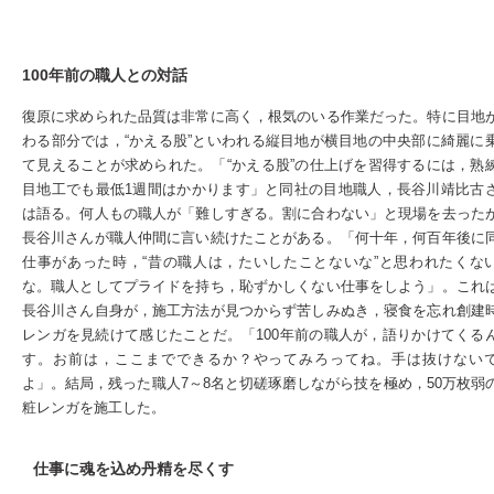
100年前の職人との対話
復原に求められた品質は非常に高く，根気のいる作業だった。特に目地
わる部分では，“かえる股”といわれる縦目地が横目地の中央部に綺麗に
て見えることが求められた。「“かえる股”の仕上げを習得するには，熟
目地工でも最低1週間はかかります」と同社の目地職人，長谷川靖比古
は語る。何人もの職人が「難しすぎる。割に合わない」と現場を去った
長谷川さんが職人仲間に言い続けたことがある。「何十年，何百年後に
仕事があった時，“昔の職人は，たいしたことないな”と思われたくな
な。職人としてプライドを持ち，恥ずかしくない仕事をしよう」。これ
長谷川さん自身が，施工方法が見つからず苦しみぬき，寝食を忘れ創建
レンガを見続けて感じたことだ。「100年前の職人が，語りかけてくる
す。お前は，ここまでできるか？やってみろってね。手は抜けない
よ」。結局，残った職人7～8名と切磋琢磨しながら技を極め，50万枚弱
粧レンガを施工した。
仕事に魂を込め丹精を尽くす