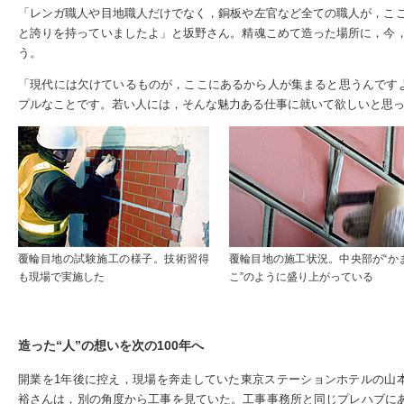
「レンガ職人や目地職人だけでなく，銅板や左官など全ての職人が，こ
と誇りを持っていましたよ」と坂野さん。精魂こめて造った場所に，今
う。
「現代には欠けているものが，ここにあるから人が集まると思うんですよ
プルなことです。若い人には，そんな魅力ある仕事に就いて欲しいと思
覆輪目地の試験施工の様子。技術習得
覆輪目地の施工状況。中央部が“か
も現場で実施した
こ”のように盛り上がっている
造った“人”の想いを次の100年へ
開業を1年後に控え，現場を奔走していた東京ステーションホテルの山
裕さんは，別の角度から工事を見ていた。工事事務所と同じプレハブに