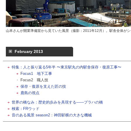
山本さんが開業準備室から見ていた風景（撮影：2011年12月）。駅舎全体が
February 2013
特集：人と振り返る5年半 〜東京駅丸の内駅舎保存・復原工事〜
Focus1 地下工事
Focus2 職人技
保存・復原を支えた匠の技
鹿島の視点
世界の橋なみ：歴史的歩みを具現する――プラハの橋
検索：FRウッド
音のある風景 season2：神田駅横の大きな機械