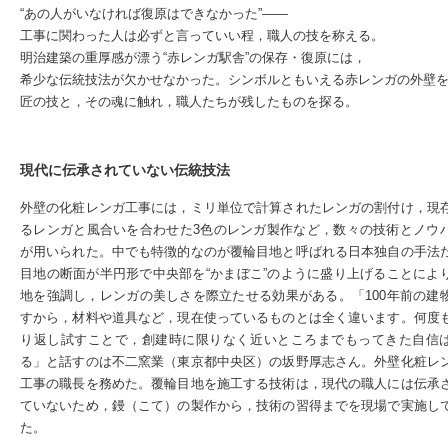
“あの人がいなければ復原はできなかった”――
工事に関わった人は必ずと言っていい程，職人の技を称える。
明治建築の重厚感が漂う“赤レンガ駅舎”の保存・復原には，
希少な伝統技法が欠かせなかった。シンボルともいえる赤レンガの外壁
匠の技と，その魂に触れ，職人たちが残したものを探る。
現代に伝承されていない伝統技法
外壁の化粧レンガ工事には，ミリ単位で計算されたレンガの割付け，現
るレンガと風合いを合わせた3色のレンガ製作など，数々の技術とノウ
が用いられた。中でも特徴的なのが覆輪目地と呼ばれる日本独自の手法
目地の断面が半円形で中央部を“かまぼこ”のように盛り上げることによ
地を強調し，レンガの美しさを際立たせる効果がある。「100年前の建
すから，材料や道具など，現在使っているものとは全く違います。何度
り返し試すことで，創建時に限りなく近いところまでもってきた自信
る」と話すのは不二窯業（東京都中央区）の坂野厚志さん。外壁化粧レ
工事の職長を務めた。覆輪目地を施工する技術は，現代の職人には伝承
ていないため，鏝（こて）の製作から，技術の習得までを現場で実施し
た。