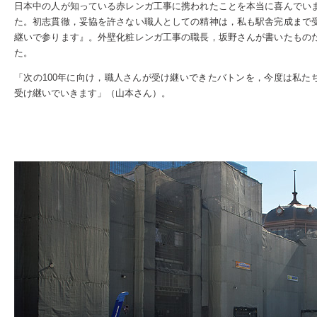
日本中の人が知っている赤レンガ工事に携われたことを本当に喜んでい
た。初志貫徹，妥協を許さない職人としての精神は，私も駅舎完成まで
継いで参ります』。外壁化粧レンガ工事の職長，坂野さんが書いたもの
た。
「次の100年に向け，職人さんが受け継いできたバトンを，今度は私た
受け継いでいきます」（山本さん）。