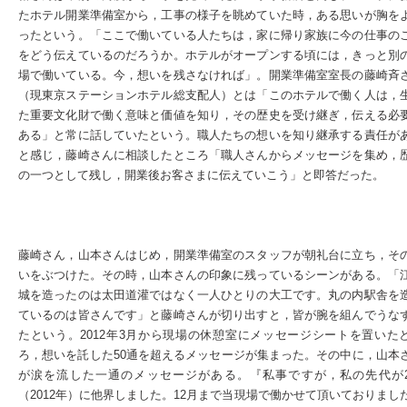
たホテル開業準備室から，工事の様子を眺めていた時，ある思いが胸を
ったという。「ここで働いている人たちは，家に帰り家族に今の仕事の
をどう伝えているのだろうか。ホテルがオープンする頃には，きっと別
場で働いている。今，想いを残さなければ」。開業準備室室長の藤崎斉
（現東京ステーションホテル総支配人）とは「このホテルで働く人は，
た重要文化財で働く意味と価値を知り，その歴史を受け継ぎ，伝える必
ある」と常に話していたという。職人たちの想いを知り継承する責任が
と感じ，藤崎さんに相談したところ「職人さんからメッセージを集め，
の一つとして残し，開業後お客さまに伝えていこう」と即答だった。
藤崎さん，山本さんはじめ，開業準備室のスタッフが朝礼台に立ち，そ
いをぶつけた。その時，山本さんの印象に残っているシーンがある。「
城を造ったのは太田道灌ではなく一人ひとりの大工です。丸の内駅舎を
ているのは皆さんです」と藤崎さんが切り出すと，皆が腕を組んでうな
たという。2012年3月から現場の休憩室にメッセージシートを置いた
ろ，想いを託した50通を超えるメッセージが集まった。その中に，山本
が涙を流した一通のメッセージがある。『私事ですが，私の先代が
（2012年）に他界しました。12月まで当現場で働かせて頂いておりまし