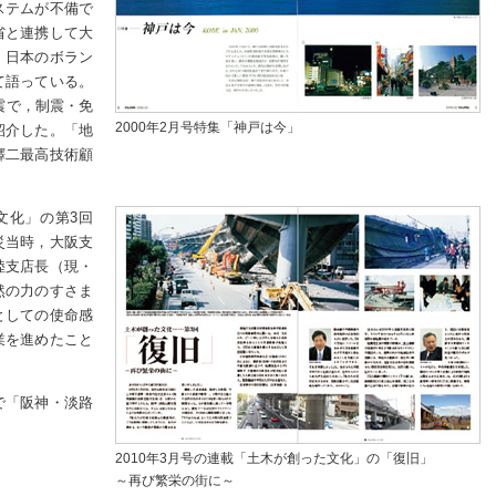
ステムが不備で
省と連携して大
，日本のボラン
て語っている。
地震で，制震・免
2000年2月号特集「神戸は今」
紹介した。「地
鐸二最高技術顧
文化」の第3回
災当時，大阪支
陸支店長（現・
然の力のすさま
としての使命感
業を進めたこと
で「阪神・淡路
2010年3月号の連載「土木が創った文化」の「復旧」
～再び繁栄の街に～