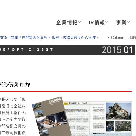
企業情報
IR情報
事業
ry 2015：特集「自然災害と鹿島 ～阪神・淡路大震災から20年～」
>
Column 
誌別冊として「阪
災復旧に全社を
当社施工物件の
復旧に全力で取
六郎名誉会長の
鐸二最高技術顧