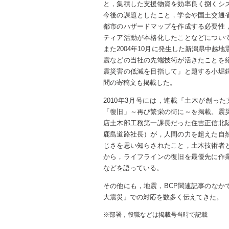
と，集積した支援物資を効率良く捌くシ
今後の課題としたこと，学会や国土交通
都市のハザードマップを作成する必要性
ティア活動が本格化したことなどについ
また2004年10月に発生した新潟県中越
震などの当社の先端技術が活きたことを
震災害の低減を目指して」と題する小堀
問の寄稿文も掲載した。
2010年3月号には，連載「土木が創った
「復旧」～再び繁栄の街に～を掲載。震
店土木部工務第一課長だった住吉正信北
鹿島道路社長）が，人間の力を超えた自
じさを思い知らされたこと，土木技術者
から，ライフラインの復旧を最優先に作
などを語っている。
その他にも，地震，BCP関連記事のなか
大震災」での対応を数多く伝えてきた。
※部署，役職などは掲載号当時で記載