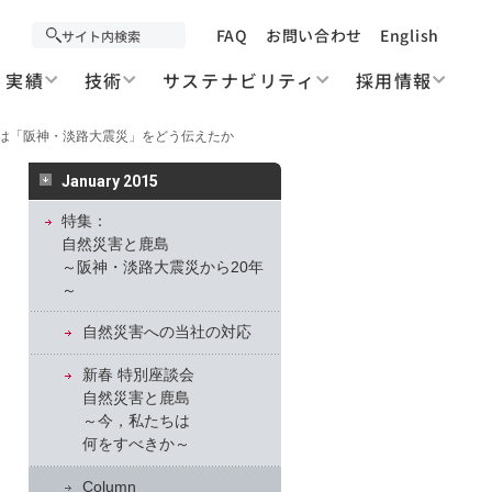
FAQ
お問い合わせ
English
実績
技術
サステナビリティ
採用情報
月報は「阪神・淡路大震災」をどう伝えたか
January 2015
特集：
自然災害と鹿島
～阪神・淡路大震災から20年
～
自然災害への当社の対応
新春 特別座談会
自然災害と鹿島
～今，私たちは
何をすべきか～
Column