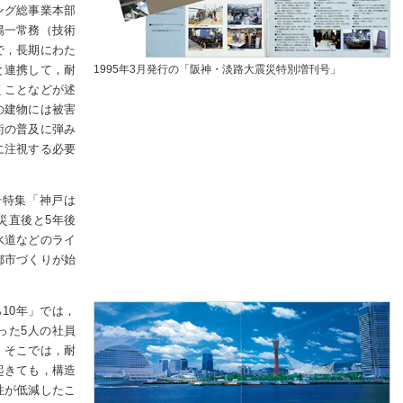
ング総事業本部
陽一常務（技術
で，長期にわた
と連携して，耐
1995年3月発行の「阪神・淡路大震災特別増刊号」
くことなどが述
の建物には被害
術の普及に弾み
に注視する必要
号特集「神戸は
災直後と5年後
水道などのライ
都市づくりが始
ら10年」では，
った5人の社員
。そこでは，耐
起きても，構造
性が低減したこ