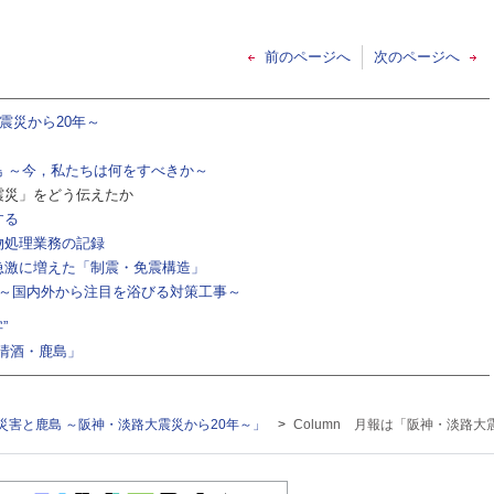
前のページへ
次のページへ
震災から20年～
島 ～今，私たちは何をすべきか～
大震災」をどう伝えたか
する
棄物処理業務の記録
に急激に増えた「制震・免震構造」
3年～国内外から注目を浴びる対策工事～
”
「清酒・鹿島」
「自然災害と鹿島 ～阪神・淡路大震災から20年～」
>
Column 月報は「阪神・淡路