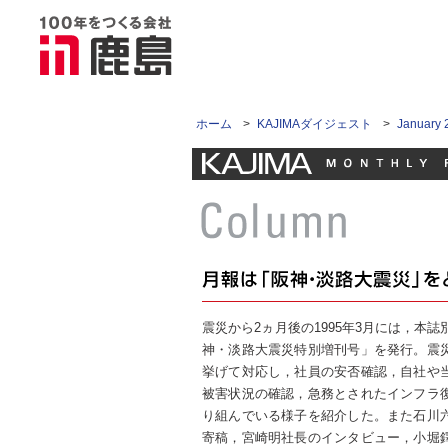
ホーム
>
KAJIMAダイジェスト
>
Janua
震災から2ヵ月後の1995年3月には，本
神・淡路大震災特別増刊号」を発行。震
挙げて対応し，社員の安否確認，自社や
被害状況の確認，急務とされたインフラ
り組んでいる様子を紹介した。また石川
寄稿，宮崎明社長のインタビュー，小堀