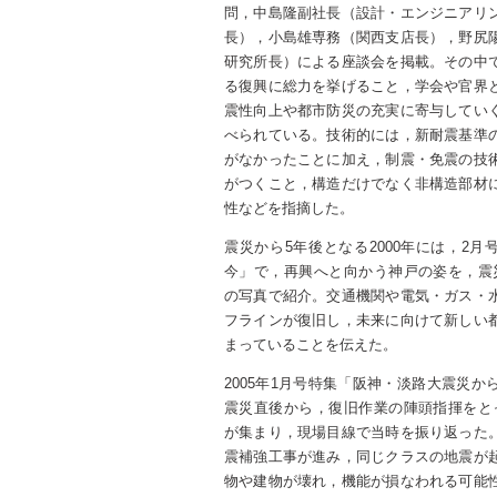
問，中島隆副社長（設計・エンジニアリ
長），小島雄専務（関西支店長），野尻
研究所長）による座談会を掲載。その中
る復興に総力を挙げること，学会や官界
震性向上や都市防災の充実に寄与してい
べられている。技術的には，新耐震基準
がなかったことに加え，制震・免震の技
がつくこと，構造だけでなく非構造部材
性などを指摘した。
震災から5年後となる2000年には，2月
今」で，再興へと向かう神戸の姿を，震
の写真で紹介。交通機関や電気・ガス・
フラインが復旧し，未来に向けて新しい
まっていることを伝えた。
2005年1月号特集「阪神・淡路大震災か
震災直後から，復旧作業の陣頭指揮をと
が集まり，現場目線で当時を振り返った
震補強工事が進み，同じクラスの地震が
物や建物が壊れ，機能が損なわれる可能