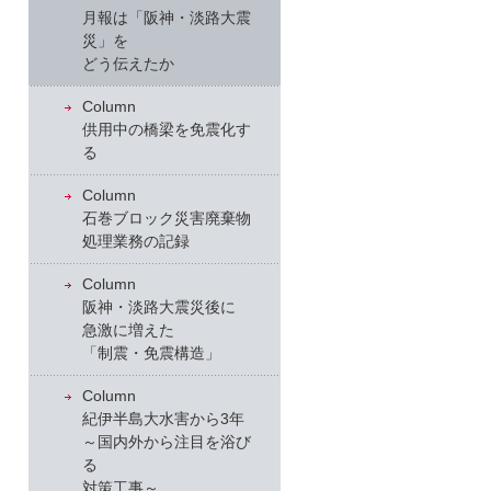
月報は「阪神・淡路大震
災」を
どう伝えたか
Column
供用中の橋梁を免震化す
る
Column
石巻ブロック災害廃棄物
処理業務の記録
Column
阪神・淡路大震災後に
急激に増えた
「制震・免震構造」
Column
紀伊半島大水害から3年
～国内外から注目を浴び
る
対策工事～