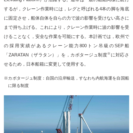
するが，クレーン作業時には，レグと呼ばれる4本の脚を海底
に固定させ，船体自体を自らの力で波の影響を受けない高さに
まで持ち上げる。これにより，クレーン作業時に波の影響を受
けることなく，安全な作業を可能にする。本計画では，欧州で
の採用実績があるクレーン能力800トン吊級のSEP船
※
「ZARATAN（ザラタン）」を，カボタージュ制度
に対応さ
せるため，日本船籍に変更して使用する。
※カボタージュ制度：自国の沿岸輸送，すなわち内航海運を自国船
に限る制度