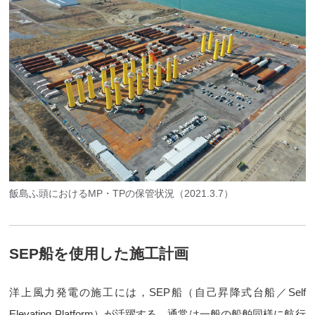
飯島ふ頭におけるMP・TPの保管状況（2021.3.7）
SEP船を使用した施工計画
洋上風力発電の施工には，SEP船（自己昇降式台船／Self
Elevating Platform）が活躍する。通常は一般の船舶同様に航行