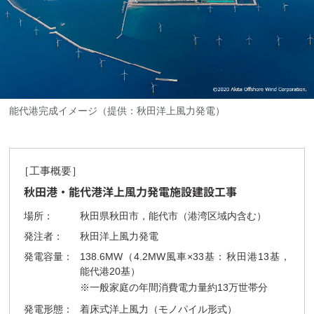
能代港完成イメージ（提供：秋田洋上風力発電）
［工事概要］
秋田港・能代港洋上風力発電施設建設工事
場所：
秋田県秋田市，能代市（港湾区域内含む）
発注者：
秋田洋上風力発電
発電容量：
138.6MW（4.2MW風車×33基：秋田港13基，
能代港20基）
※一般家庭の年間消費電力量約13万世帯分
発電形態：
着床式洋上風力（モノパイル形式）