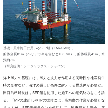
基礎・風車施工に用いるSEP船（ZARATAN）。
船体全長81m（ヘリデッキを含むと108.7m），船体幅員41m，水
深約7m
（写真提供：シージャックス・ジャパン）
洋上風力の基礎には，風力と波力が作用する同時性や地震発生
時の影響など，海洋の厳しい条件に耐えうる構造体が必要だ。
田口浩己所長は，SEP船を使用した施工への意気込みをこう語
る。「MPの建起しやTPの据付には，高精度の作業が必要とな
りますが，SEP船ザラタンを使用して，風車部材を安全に運