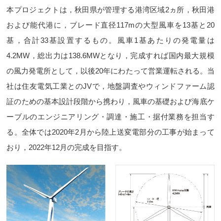
本プロジェクトは，秋田県が管理する港湾区域2ヵ所，秋田港
および能代港に，ブレード直径117mの大型風車を13基と20
基，合計33基設置するもの。風車1基あたりの発電量は
4.2MW，総出力は138.6MWとなり，完成すれば国内最大規模
の風力発電所として，以後20年にわたって営業運転される。当
社は住友電気工業とのJVで，地盤調査やウィンドファーム認
証のための基本設計段階から携わり，風車の基礎および海底ケ
ーブルのエンジニアリング・調達・施工・据付業務を担当す
る。全体では2020年2月から陸上送変電部分の工事が始まって
おり，2022年12月の完成を目指す。