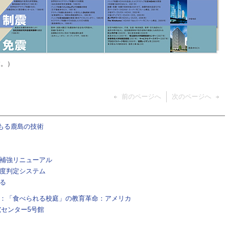
す。）
前のページへ
次のページへ
もる鹿島の技術
補強リニューアル
度判定システム
る
建築：「食べられる校庭」の教育革命：アメリカ
究センター5号館