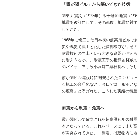
「霞が関ビル」から築いてきた技術
関東大震災（1923年）や十勝沖地震（19
地震を教訓にして，その都度，地震に対
してきた。
1968年に竣工した日本初の超高層ビル
災や戦災で焦土と化した首都東京が，そ
耐震技術の向上という大きな命題が与え
に耐えうるか」。耐震工学の世界的権威
のパイオニア，故小堀鐸二副社長へ，そ
霞が関ビル建設時に開発されたコンピュ
る施工の合理化など，今日では一般的と
の鹿島」と呼ばれた。こうした実績の積
耐震から制震・免震へ
霞が関ビルで確立された超高層ビルの耐震構
本となっている。これをベースに，より
が開発されてきた。「制震」は建物内に