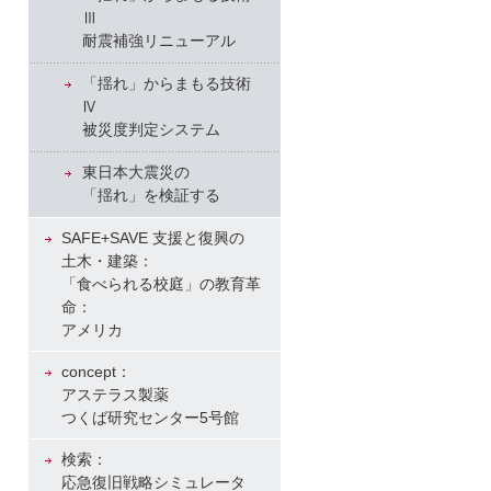
Ⅲ
耐震補強リニューアル
「揺れ」からまもる技術
Ⅳ
被災度判定システム
東日本大震災の
「揺れ」を検証する
SAFE+SAVE 支援と復興の
土木・建築：
「食べられる校庭」の教育革
命：
アメリカ
concept：
アステラス製薬
つくば研究センター5号館
検索：
応急復旧戦略シミュレータ