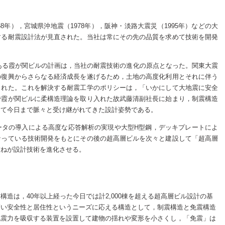
68年），宮城県沖地震（1978年），阪神・淡路大震災（1995年）などの大
する耐震設計法が見直された。当社は常にその先の品質を求めて技術を開発
である霞が関ビルの計画は，当社の耐震技術の進化の原点となった。関東大震
の復興からさらなる経済成長を遂げるため，土地の高度化利用とそれに伴う
られた。これを解決する耐震工学のポリシーは，「いかにして大地震に安全
で霞が関ビルに柔構造理論を取り入れた故武藤清副社長に始まり，制震構造
して今日まで脈々と受け継がれてきた設計姿勢である。
ータの導入による高度な応答解析の実現や大型H型鋼，デッキプレートによ
なっている技術開発をもとにその後の超高層ビルを次々と建設して「超高層
重ねが設計技術を進化させる。
造は，40年以上経った今日では計2,000棟を超える超高層ビル設計の基
高い安全性と居住性というニーズに応える構造として，制震構造と免震構造
地震力を吸収する装置を設置して建物の揺れや変形を小さくし，「免震」は