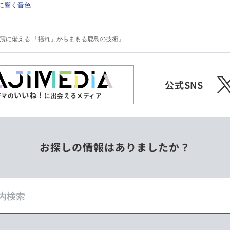
に響く音色
特集『地震に備える 「揺れ」からまもる鹿島の技術』
X
公式SNS
いいね！
ジマの
に出会えるメディア
お探しの情報はありましたか？