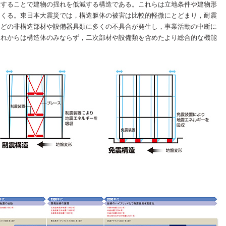
置することで建物の揺れを低減する構造である。これらは立地条件や建物形
てくる。東日本大震災では，構造躯体の被害は比較的軽微にとどまり，耐震
などの非構造部材や設備器具類に多くの不具合が発生し，事業活動の中断に
これからは構造体のみならず，二次部材や設備類を含めたより総合的な機能