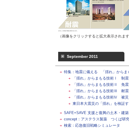
（画像をクリックすると拡大表示されま
September 2011
特集：地震に備える 「揺れ」からま
「揺れ」からまもる技術Ⅰ 制震
「揺れ」からまもる技術Ⅱ 免震
「揺れ」からまもる技術Ⅲ 耐震
「揺れ」からまもる技術Ⅳ 被災
東日本大震災の「揺れ」を検証す
SAFE+SAVE 支援と復興の土木・
concept：アステラス製薬 つくば研
検索：応急復旧戦略シミュレータ