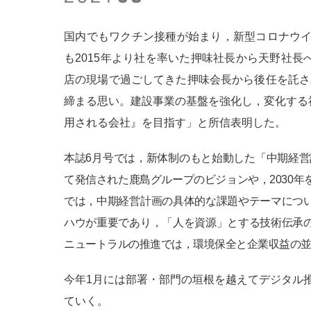
国内でもワクチン接種が始まり，新型コロナウイ
も2015年より社を率いた押味社長から天野社
店の現場で過ごしてきた押味会長から後任を託さ
締まる思い。建設事業の基盤を強化し，変化する
用される会社』を目指す」と所信表明した。
本誌6月号では，新体制のもと始動した「中期経営計
て発信された鹿島グループのビジョンや，2030年
では，中期経営計画の具体的な課題やテーマにつ
ハウが重要であり，「人を資源」とする技術伝承
ニュートラルの推進では，環境保全と企業収益の
今年1月には部署・部門の垣根を越えてデジタル
ていく。