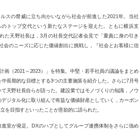
ルスの脅威に立ち向かいながら社会が前進した2021年。当社
長へのトップ交代という新たなステージを迎えた。ともに横浜支
れた天野社長は，3月の社長交代記者会見で「重責に身の引き
社会のニーズに応じた価値創出に挑戦し，『社会とお客様に信
画（2021～2023）」を特集。中堅・若手社員の議論をまとめ
を中長期的な目標とする3つの主要施策を紹介した。さらに7月号
いて天野社長自らが語った。建設業ではモノづくりの知識，ノウ
のデジタル化に取り組んで有益な価値財産としていく，カーボン
並立を目指すといったことが意欲的に語られた。
推進室が発足。DXのハブとしてグループ連携体制をさらに強め