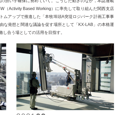
代の担い手確保に努めていく。こうした動きのなか，本誌連載
tivity Based Working）に率先して取り組んだ関西支店
ボトムアップで推進した「本牧埠頭A突堤ロジパーク計画工事事
な発想と闊達な議論を促す場所として「KX-LAB」の本格運
激し合う場としての活用を目指す。