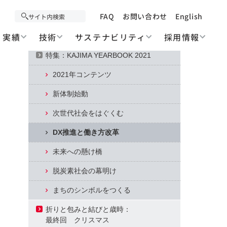
Contents
December 2021
FAQ
お問い合わせ
English
実績
技術
サステナビリティ
採用情報
Cover Photo: 今月の写真
特集：KAJIMA YEARBOOK 2021
2021年コンテンツ
新体制始動
次世代社会をはぐくむ
DX推進と働き方改革
未来への懸け橋
脱炭素社会の幕明け
まちのシンボルをつくる
折りと包みと結びと歳時：
最終回 クリスマス