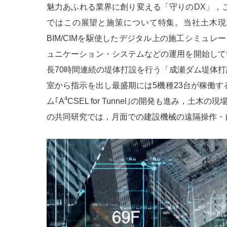
魅力あふれる業界に創り変える「守りのDX」，
ではこの展望と施策について特集。当社土木現
BIM/CIMを駆使したデジタル上の施工シミュ
ュニケーション・システムなどの運用を開始して
長70時間連続の堤体打設を行う「成瀬ダム堤体打
室から指示を出し最盛期には5機種23台が稼働
4
ム｢A
CSEL for Tunnel｣の開発も進み，
の共同研究では，月面での建設機械の遠隔操作・