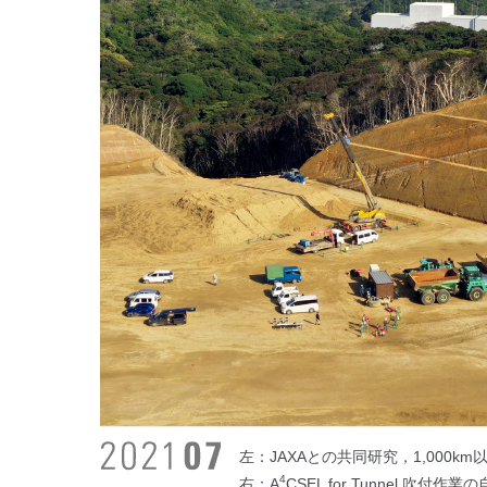
左：JAXAとの共同研究，1,000km
4
右：A
CSEL for Tunnel 吹付作