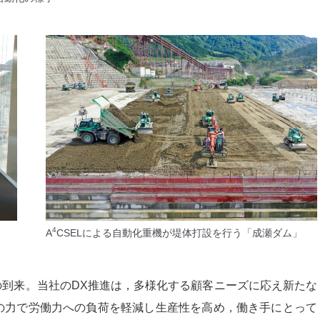
4
A
CSELによる自動化重機が堤体打設を行う
「成瀬ダム」
会の到来。当社のDX推進は，多様化する顧客ニーズに応え新たな
の力で労働力への負荷を軽減し生産性を高め，働き手にとって