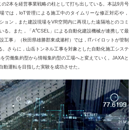
この2本を経営事業戦略の柱として打ち出している。本誌9月号
場では，IoT管理による施工中のタイムリーな修正対応や，
レーション，また建設現場をVR空間内に再現した遠隔地とのコミ
4
いる。また，「A
CSEL」による自動化建設機械が連携して最
設工事」（秋田県雄勝郡東成瀬村）では，ITパイロットが管制
する。さらに，山岳トンネル工事を対象とした自動化施工システ
土木の現場を労働集約型から情報集約型の工場へと変えていく。JAXAと
自動運転を目指した実験を成功させた。