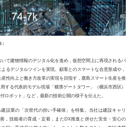
集）
おいて建物情報のデジタル化を進め，仮想空間上に再現されるバ
によるデジタルツインを実現。顧客とのスマートな合意形成や，
生産性向上と働き方改革の実現を目指す，鹿島スマート生産を推
を適用する代表的モデル現場「横濱ゲートタワー」（横浜市西区）
吹付ロボット」など，最新の技術公開の様子を伝えた。
る建設業の「次世代の担い手確保」を特集。当社は建設キャリ
善，技能者の育成・定着，またDX推進と併せた安全・安心の