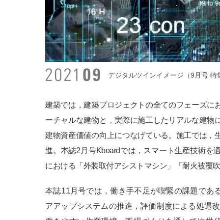
デジタルツインイメージ（9月号 特
建築では，建築プロジェクトの全てのフェーズに
ーチャルな建物と，実際に施工したリアルな建物
建物資産価値の向上につなげている。施工では，
進。本誌2月号Kboardでは，スマート生産技術
における「外装取付アシストマシン」「耐火被覆
本誌11月号では，働き手不足が喫緊の課題であ
アアップシステムの推進，評価制度による処遇改