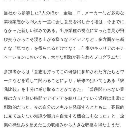
当社から参加した7人のほか，金融，IT，メーカーなど多彩な
業種業態から24人が一堂に会し意見を出し合う場は，今までに
なかった新しい試みである。出身業種の視点に立った意見が飛
び交うからこそ湧き上がる様々なアイデアなど，多方面から新
たな「気づき」を得られるだけでなく，仕事やキャリアのモチ
ベーションにおいても，大きな刺激が得られるプログラムだ。
参加者からは「意志を持ってこの研修に参加された方たちとワ
ークなどを通して関わることにより，研修の狙いでもある『彼
我比較』を十分に感じ取ることができた」「普段関わらない業
種の方々と短い時間でアイデアを練り上げていく過程は非常に
刺激的だった。今の自分のスキルを発揮するとともに，客観的
に見て足りない知識や能力を自覚する機会にもなった」と，企
業の枠組みを超えたこの取組みから大きな収穫を得たようだ。