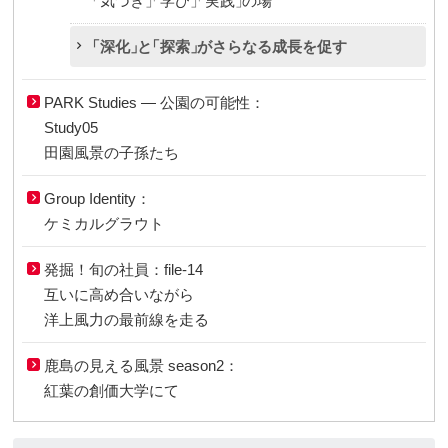
「気づき」
「学び」
「実践」
の場
「深化」
と
「探索」
がさらなる成長を促す
PARK Studies ― 公園の可能性：
Study05
田園風景の子孫たち
Group Identity：
ケミカルグラウト
発掘！旬の社員：file-14
互いに高め合いながら
洋上風力の最前線を走る
鹿島の見える風景 season2：
紅葉の創価大学にて