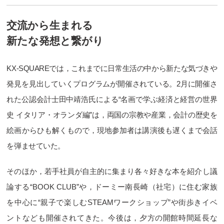
交流から生まれる
新たな発想と繋がり
KX-SQUAREでは，これまでに日常生活の中から新たな気づきや
発見を見出していくプログラムが開催されている。2月に開催さ
れた公認会計士田中靖浩氏による“名画で学ぶ経済と経営の世界
史 イタリア・オランダ編”は，両国の宗教や産業，会計の歴史を
絵画からひも解くもので，現地参加者は講演後も遅くまで会話
を弾ませていた。
そのほか，若手社員が自主的に集まり各々好きな本を紹介し議
論する“BOOK CLUB”や，ドーミー南長崎（社宅）に住む家族
を中心に“親子で楽しむSTEAMワークショップ”や街歩きイベ
ントなども開催されてきた。今後は，夕方の開館時間延長な