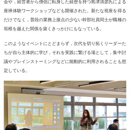
会や，経営者から僧侶に転身した経歴を持つ島津清彦氏による
座禅体験ワークショップなども開催された。新たな視座を得る
だけでなく，普段の業務上接点の少ない幹部社員同士が職種の
垣根を越えた関係を築くきっかけにもなっている。
このようなイベントにとどまらず，次代を切り拓くリーダーた
ちが自ら主体的に学び，それを実践に繋げる場として，集中討
議やブレインストーミングなどに能動的に利用されることも想
定している。