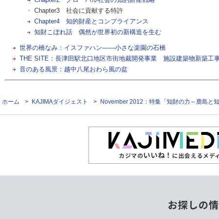
Chapter3 社会に貢献する特許
Chapter4 知的財産とコンプライアンス
知財こぼれ話 偶然が世界初の新構造を生む
世界の橋なみ：イスファハン――小さな楽園の石橋
THE SITE：長津田駅北口地区市街地裁開発事業 施設建築物新築工
音のある風景：越中八尾おわら風の盆
ホーム
>
KAJIMAダイジェスト
>
November 2012：特集「知財の力～鹿島
いいね！
カジマの
に出会えるメデ
お探しの情