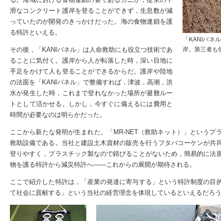
滑なコンクリート護岸を登ることができず，生息数が減
っていたのが開発のきっかけだった。海の食物連鎖を護
る特許といえる。
「KANIパ
その後，「KANIパネル」は人命救助にも役立つ技術であ
岸。第三者も
ることに気付く。護岸から人が転落した時，深い目地に
手足をかけて人も登ることができるからだ。護岸や陸地
の法面を「KANIパネル」で整備すれば，津波，高潮，洪
水が発生した時，これまで登れなかった場所が避難ルー
トとして活かせる。しかし，今すぐに備えるには費用と
時間が必要なのは明らかだった。
ここから新たな発明が生まれた。「MR-NET（救助ネット）」という
救助設備である。当社と建設土木資材の販売を行うフタバコーケンが共
登りやすく，プラスチック製なので錆びることがないため，簡易的に法
物を護る特許から減災特許へ――これからの展開が期待される。
ここで紹介した特許は，「産業の発達に寄与する」という特許制度の目
て社会に貢献する」という当社の経営理念を体現しているといえるだろ