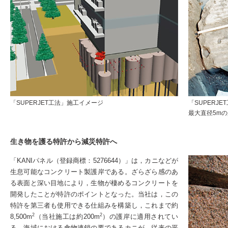
「SUPERJET工法」施工イメージ
「SUPERJ
最大直径5m
生き物を護る特許から減災特許へ
「KANIパネル（登録商標：5276644）」は，カニなどが
生息可能なコンクリート製護岸である。ざらざら感のあ
る表面と深い目地により，生物が棲めるコンクリートを
開発したことが特許のポイントとなった。当社は，この
特許を第三者も使用できる仕組みを構築し，これまで約
2
2
8,500m
（当社施工は約200m
）の護岸に適用されてい
る。海域における食物連鎖の要であるカニが，従来の平