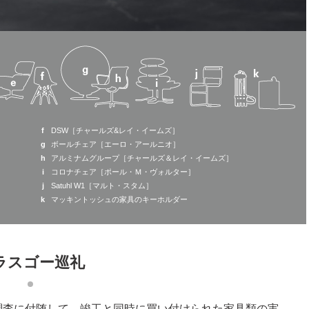
f
DSW［チャールズ&レイ・イームズ］
g
ボールチェア［エーロ・アールニオ］
h
アルミナムグループ［チャールズ＆レイ・イームズ］
i
コロナチェア［ポール・Ｍ・ヴォルター］
j
Satuhl W1［マルト・スタム］
k
マッキントッシュの家具のキーホルダー
ラスゴー巡礼
調査に付随して，竣工と同時に買い付けられた家具類の実