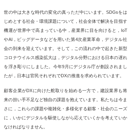
世の中は大きな時代の変化の真っただ中にいます。SDGsをは
じめとする社会・環境課題について，社会全体で解決を目指す
機運が世界中で高まっている中，産業界に目を向けると，IoT
やAI，ビッグデータなどを用いた第4次産業革命，デジタル社
会の到来を迎えています。そして，この流れの中で起きた新型
コロナウイルス感染拡大は，デジタル分野における日本の遅れ
を浮き彫りにしました。今年9月にデジタル庁が創設されまし
たが，日本は官民それぞれでDXの推進を求められています。
顧客企業がDXに向けた舵取りを始める一方で，建設業界も将
来の担い手不足など独自の課題を抱えています。私たちは今ま
さに，これらの課題や複雑化・多様化する顧客・社会のニーズ
に，いかにデジタルを駆使しながら応えていくかを考えていか
なければなりません。