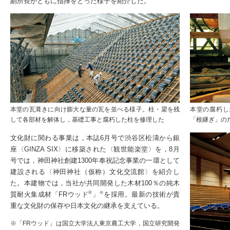
副所長がともに指揮をとった様子を紹介した。
本堂の瓦葺きに向け膨大な量の瓦を並べる様子。柱・梁を残
本堂の腐朽し
して各部材を解体し，基礎工事と腐朽した柱を修理した
「根継ぎ」の
文化財に関わる事業は，本誌6月号で渋谷区松濤から銀
座〈GINZA SIX〉に移築された〈観世能楽堂〉を，8月
号では，神田神社創建1300年奉祝記念事業の一環として
建設される〈神田神社（仮称）文化交流館〉を紹介し
た。本建物では，当社が共同開発した木材100％の純木
®
※
質耐火集成材「FRウッド
」
を採用。最新の技術が貴
重な文化財の保存や日本文化の継承を支えている。
※「FRウッド」は国立大学法人東京農工大学，国立研究開発