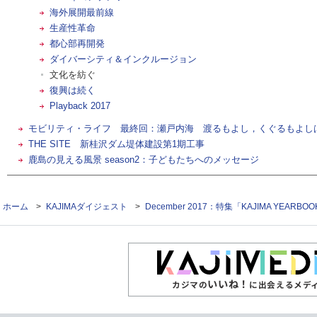
海外展開最前線
生産性革命
都心部再開発
ダイバーシティ＆インクルージョン
文化を紡ぐ
復興は続く
Playback 2017
モビリティ・ライフ 最終回：瀬戸内海 渡るもよし，くぐるもよし
THE SITE 新桂沢ダム堤体建設第1期工事
鹿島の見える風景 season2：子どもたちへのメッセージ
ホーム
>
KAJIMAダイジェスト
>
December 2017：特集「KAJIMA YEARBOO
いいね！
カジマの
に出会えるメデ