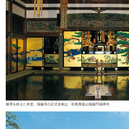
修理を終えた本堂。瑞厳寺の正式名称は「松島青龍山瑞厳円福禅寺」