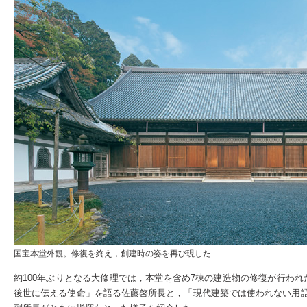
国宝本堂外観。修復を終え，創建時の姿を再び現した
約100年ぶりとなる大修理では，本堂を含め7棟の建造物の修復が行わ
後世に伝える使命」を語る佐藤啓所長と，「現代建築では使われない用