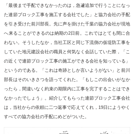
「最後まで手配できなかったのは，急遽追加で行うことになっ
た連節ブロック工事を施工する会社でした」と協力会社の手配
を引き受けた前川部長。先に声を掛けた千葉の協力会社が現地
へ来ることができるのは納期の2日前。これではとても間に合
わない。そうしたなか，当社工区と同じ下流側の仮堤防工事を
していた地元建設会社の職員と何気なく会話していた際，「こ
の近くで連節ブロック工事の施工ができる会社を知っている」
というのである。「これは奇跡としか言いようがない」と前川
部長はそのいきさつを語ってくれた。「もしこの出会いがなか
ったら，間違いなく約束の期限内に工事を完了することはでき
なかったでしょう」。紹介してもらった連節ブロック工事会社
は，当社からの依頼に二つ返事で応えてくれ，19日にようやく
すべての協力会社の手配にめどがついた。