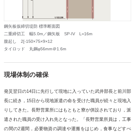
鋼矢板仮締切堤防 標準断面図
二重締切工 幅5.0m／鋼矢板 SP-IV L=16m
腹起し 2[-150×75×9×12
タイロッド 丸鋼φ56mm＠1.6m
現場体制の確保
発災翌日の14日に先行して現地に入っていた武井部長と前川部
長に続き，15日から現地派遣の命を受けた職員が続々と現地入
りしてきた。長野営業所にはもともと寮が併設されており，派
遣された職員の受け入れ先となった。「長野営業所員は，工事
の間の2週間，必要物資の調達や運搬をはじめ，食事などすべ