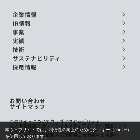
企業情報
IR情報
事業
実績
技術
サステナビリティ
採用情報
お問い合わせ
サイトマップ
このサイトについて
ウェブアクセシビリティ
個人情報保護方針
ソーシャルメディアポリシー
関連リンク
本ウェブサイトでは、利便性の向上のためにクッキー（cookie）
日本建設業連合会
貸金業者登録票・貸付条件表
社員向け災害対策情報
外部通報窓口
協力会社の皆様へ
を使用しております。
電子公告