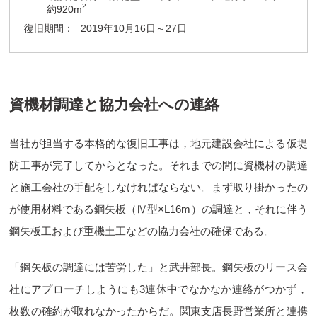
2
約920m
復旧期間：
2019年10月16日～27日
資機材調達と協力会社への連絡
当社が担当する本格的な復旧工事は，地元建設会社による仮堤
防工事が完了してからとなった。それまでの間に資機材の調達
と施工会社の手配をしなければならない。まず取り掛かったの
が使用材料である鋼矢板（Ⅳ型×L16m）の調達と，それに伴う
鋼矢板工および重機土工などの協力会社の確保である。
「鋼矢板の調達には苦労した」と武井部長。鋼矢板のリース会
社にアプローチしようにも3連休中でなかなか連絡がつかず，
枚数の確約が取れなかったからだ。関東支店長野営業所と連携