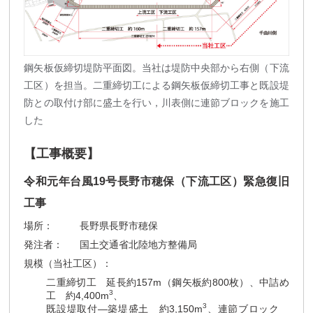
鋼矢板仮締切堤防平面図。当社は堤防中央部から右側（下流
工区）を担当。二重締切工による鋼矢板仮締切工事と既設堤
防との取付け部に盛土を行い，川表側に連節ブロックを施工
した
【工事概要】
令和元年台風19号長野市穂保（下流工区）緊急復旧
工事
場所：
長野県長野市穂保
発注者：
国土交通省北陸地方整備局
規模（当社工区）：
二重締切工 延長約157m（鋼矢板約800枚）、中詰め
3
工 約4,400m
、
3
既設堤取付—築堤盛土 約3,150m
、連節ブロック