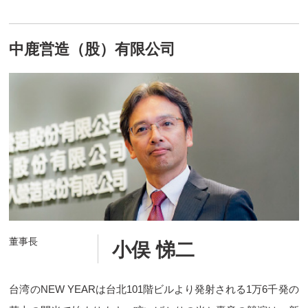
中鹿営造（股）有限公司
董事長
小俣 悌二
台湾のNEW YEARは台北101階ビルより発射される1万6千発の