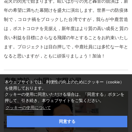
花火の閃光で始まります。眩いばかりの光と轟音の競演は，新
年の希望に満ちた幕開けを盛大に演出します。世界一の防疫体
制で，コロナ禍をブロックした台湾ですが，我らが中鹿営造
は，ポストコロナを見据え，新年度はより質の高い成長と質の
良い利益を目標にさらなる飛躍の年とすることをお約束いたし
ます。プロジェクトは目白押しで，中鹿社員には多忙な一年と
なると思いますが，ともに頑張りましょう！加油！
鹿島建設（中国）有限公司
本ウェブサイトでは、利便性の向上のためにクッキー（cookie）
を使用しております。
クッキーの使用に同意いただける場合は、「同意する」ボタンを
押して、引き続き、本ウェブサイトをご覧ください。
クッキーの使用について
同意する