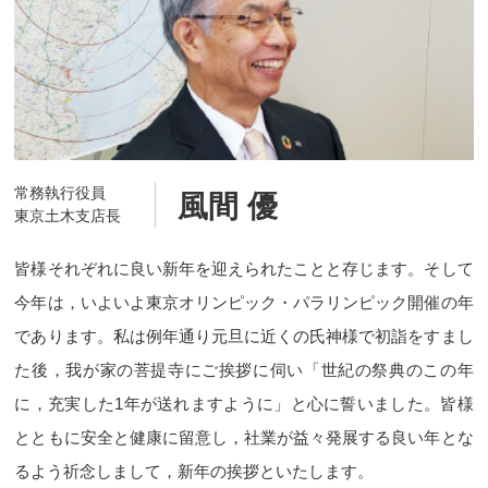
常務執行役員
風間 優
東京土木支店長
皆様それぞれに良い新年を迎えられたことと存じます。そして
今年は，いよいよ東京オリンピック・パラリンピック開催の年
であります。私は例年通り元旦に近くの氏神様で初詣をすまし
た後，我が家の菩提寺にご挨拶に伺い「世紀の祭典のこの年
に，充実した1年が送れますように」と心に誓いました。皆様
とともに安全と健康に留意し，社業が益々発展する良い年とな
るよう祈念しまして，新年の挨拶といたします。