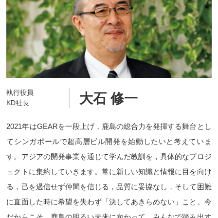
執行役員
大石 修一
KD社長
2021年はGEARを一段上げ，鹿島の総合力を発揮する舞台とし
てシンガポールで超高層ビル開発を始動したいと考えていま
す。アジアの開発事業を通じて学んだ教訓を，具体的なプロジ
ェクトに集約していきます。常に新しい知識と情報に目を向け
る，己を過信せず仲間を信じる，品質に妥協なし，そして困難
に直面した時に希望を失わず「決してあきらめない」こと。今
だからこそ，鹿島の明るい未来に向かって，みんなで踏み出す