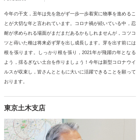
今年の干支，丑年は先を急がず一歩一歩着実に物事を進めるこ
とが大切な年と言われています。コロナ禍が続いている中，忍
耐が求められる場面がまだまだあるかもしれませんが，コツコ
ツと蒔いた種は将来必ず芽を出し成長します。芽を出す前には
根を張ります。しっかり根を張り，2021年が飛躍の年となる
よう，揺るぎない土台を作りましょう！今年は新型コロナウイ
ルスが収束し，皆さんとともに大いに活躍できることを願って
おります。
東京土木支店