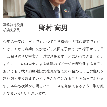
専務執行役員
野村 高男
横浜支店長
今年の干支は「丑」です。今でこそ機械化の進む農業ですが，
牛は古くから農業に欠かせず，人間を手伝うその様子から，丑
年は粘り強さや堅実さ，誠実さを表す年と言われてきました。
まさに，このコロナによる経済のダメージが深刻化する局面に
おいても，我々鹿島建設の社員が皆で力を合わせ，この難局を
粘り強く乗り越えていく，そんな年になることを願っておりま
す。本年も横浜から明るいニュースを発信できるよう，取り組
んでまいりたいと思います。