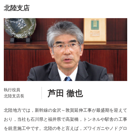
北陸支店
執行役員
芦田 徹也
北陸支店長
北陸地方では，新幹線の金沢～敦賀延伸工事が最盛期を迎えて
おり，当社も石川県と福井県で高架橋，トンネルや駅舎の工事
を鋭意施工中です。北陸の冬と言えば，ズワイガニやノドグロ