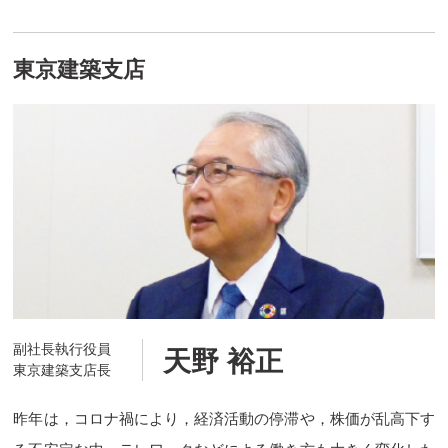
東京建築支店
副社長執行役員
天野 裕正
東京建築支店長
昨年は，コロナ禍により，経済活動の停滞や，株価が乱高下す