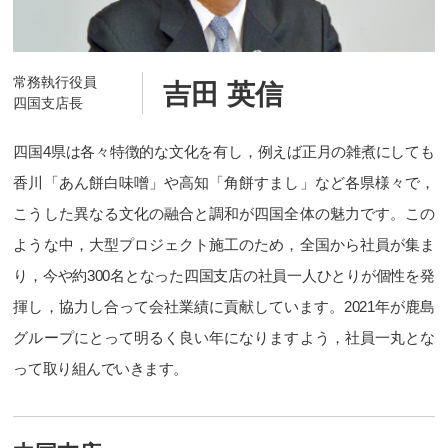
常務執行役員
吉田 英信
四国支店長
四国4県は各々特徴的な文化を有し，例えば正月の雑煮にしても
香川「あん餅白味噌」や高知「角餅すまし」など各県様々で，
こうした異なる文化の融合と調和が四国全体の魅力です。この
ような中，大型プロジェクト施工のため，全国から社員が集ま
り，今や約300名となった四国支店の社員一人ひとりが個性を発
揮し，協力し合って会社業績に貢献しています。2021年が鹿島
グループにとって明るく良い年になりますよう，社員一丸とな
って取り組んでいきます。