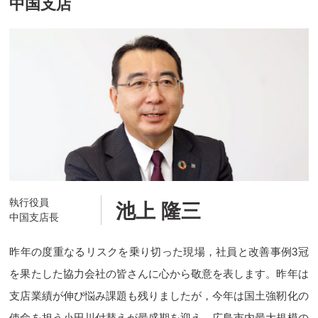
中国支店
執行役員
池上 隆三
中国支店長
昨年の度重なるリスクを乗り切った現場，社員と改善事例3冠
を果たした協力会社の皆さんに心から敬意を表します。昨年は
支店業績が伸び悩み課題も残りましたが，今年は国土強靭化の
使命を担う小田川付替えが最盛期を迎え，広島市内最大規模の