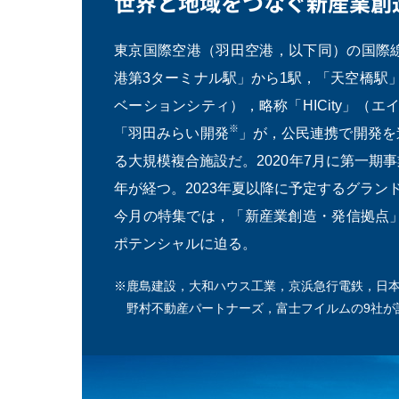
世界と地域をつなぐ
新産業創
東京国際空港（羽田空港，以下同）の国際
港第3ターミナル駅」から1駅，「天空橋駅」に直結
ベーションシティ），略称「HICity」（
※
「羽田みらい開発
」が，公民連携で開発を
る大規模複合施設だ。2020年7月に第一期
年が経つ。2023年夏以降に予定するグラ
今月の特集では，「新産業創造・発信拠点」と
ポテンシャルに迫る。
※鹿島建設，大和ハウス工業，京浜急行電鉄，日
野村不動産パートナーズ，富士フイルムの9社が