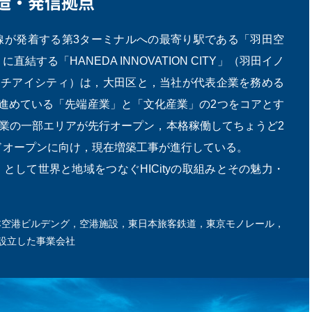
造・発信拠点
線が発着する第3ターミナルへの最寄り駅である「羽田空
する「HANEDA INNOVATION CITY」（羽田イノ
エイチアイシティ）は，大田区と，当社が代表企業を務める
進めている「先端産業」と「文化産業」の2つをコアとす
事業の一部エリアが先行オープン，本格稼働してちょうど2
ンドオープンに向け，現在増築工事が進行している。
して世界と地域をつなぐHICityの取組みとその魅力・
本空港ビルデング，空港施設，東日本旅客鉄道，東京モノレール，
設立した事業会社