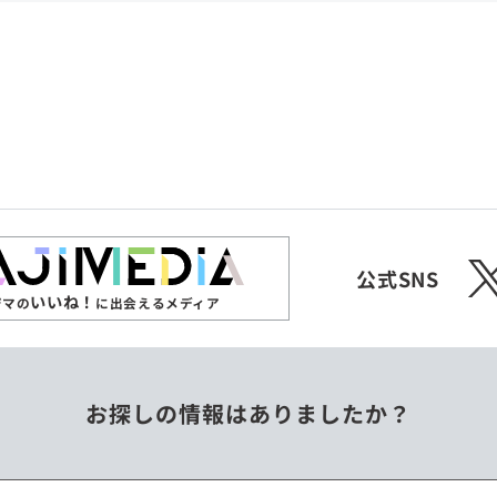
共和国
愛媛県
沖縄県
エチオピア
オーストラリア
ジンバブエ
スリランカ
X
チェコ
中国
公式SNS
いいね！
ジマの
に出会えるメディア
フィリピン
ベトナム
お探しの情報はありましたか？
ミャンマー
メキシコ