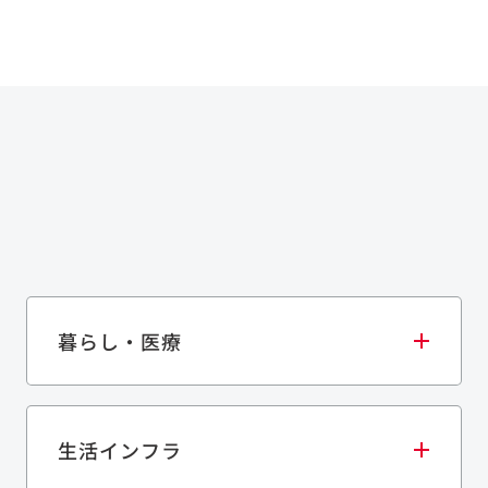
暮らし・医療
生活インフラ
庫・物流施設
医療・福祉施設
歴史的建造物