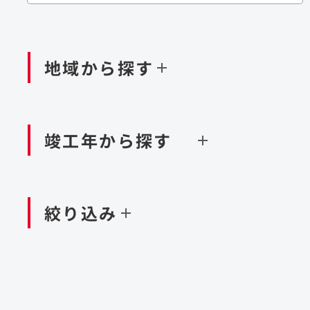
閉じる
閉じる
閉じる
鉄道
ダム
再生可能エネルギー
処理場・リサイクル施設
橋梁
トン
地域から探す
閉じる
空港施設
造成
港湾/海洋施設
竣工年から探す
北海道・東北
関東
閉じる
閉じる
絞り込み
中国・四国
九州・沖縄
北海道
茨城県
新潟県
京都府
青森県
栃木県
富山県
大阪府
岩手県
群馬県
石川県
滋賀県
秋田県
千葉県
長野県
奈良県
山形県
東京都
山梨県
和歌山県
福島県
神奈川県
静岡県
鳥取県
福岡県
米国
島根県
佐賀県
アラブ首長国連邦
岡山県
長崎県
設計・施工
大規模複合開発