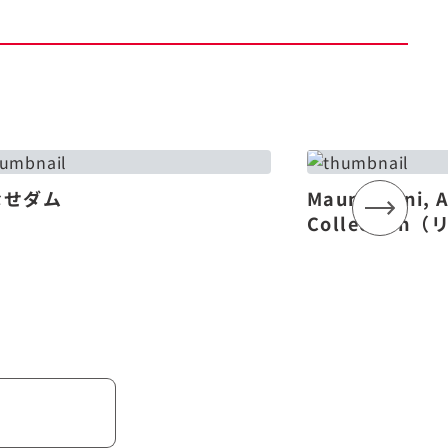
なせダム
Mauna Lani, 
Collectio