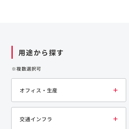
用途から探す
※複数選択可
オフィス・生産
交通インフラ
オフィス
集合住宅
学校・教育施設
生産・研究施設
宿泊施設
文化・スポーツ施設
商業施設
倉