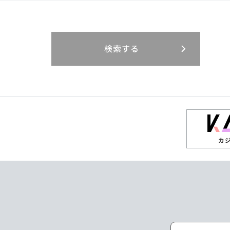
閉じる
閉じる
閉じる
三重県
岐阜県
山口県
大分県
インドネシア
徳島県
宮崎県
エジプト・アラブ
香川県
鹿児島県
リニューアル
検索する
閉じる
閉じる
閉じる
高知県
ザンビア
シンガポール
閉じる
タイ
台湾
カ
ニュージーランド
パラオ
ポーランド
マレーシア