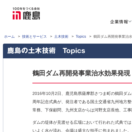
企業情報
ホーム
>
技術とサービス
>
土木技術
>
Topics
>
鶴田ダム再開発事業治水
鶴田ダム再開発事業治水効果発現
2016年10月2日、鹿児島県薩摩郡さつま町の鶴田
周年記念式典が、発注者である国土交通省九州地方整
常務、下保顧問、九州支店からは河野支店長他、工事
ダムの堤体が見渡せる広場において行われた式典では
いよく水が流れ、会場は盛大な拍手に包まれました。