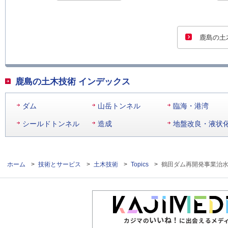
鹿島の土
鹿島の土木技術 インデックス
ダム
山岳トンネル
臨海・港湾
シールドトンネル
造成
地盤改良・液状
ホーム
>
技術とサービス
>
土木技術
>
Topics
>
鶴田ダム再開発事業治水
いいね！
カジマの
に出会えるメデ