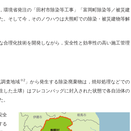
，環境省発注の「田村市除染等工事」「富岡町除染等／被災建
た。そして今，そのノウハウは大熊町での除染・被災建物等解
な合理化技術を開発しながら，安全性と効率性の高い施工管理
※2
点調査地域
」から発生する除染廃棄物は，焼却処理などでの
生した土壌）はフレコンバッグに封入された状態で各自治体の
た。
安全
する