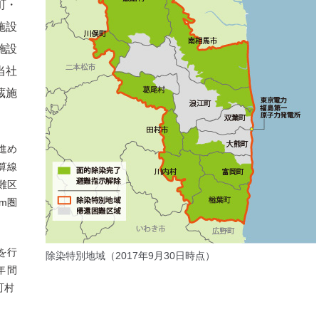
町・
施設
施設
当社
蔵施
。
進め
算線
難区
m圏
を行
除染特別地域（2017年9月30日時点）
年間
町村