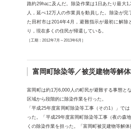
路約29haに及んだ。除染作業は1日あたり最大1,3
人，延べ12万人の作業員を動員した。除染が完
た田村市は2014年4月，避難指示が最初に解除
り，現在多くの住民が帰還している。
［工期：2012年7月～2013年6月］
富岡町除染等／
被災建物等解体
富岡町は約1万6,000人の町民が避難する事態
区域から段階的に除染作業を行った。
「平成25年度富岡町除染等工事（その1）」では，約
った。「平成29年度富岡町除染等工事（夜の森地
くの除染作業を担った。「富岡町被災建物等解体