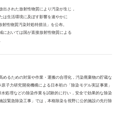
放出された放射性物質により汚染が生じ，
たは生活環境に及ぼす影響を速やかに
「放射性物質汚染対処特措法」を公布。
域においては国が直接放射性物質による
。
高めるための対策や作業・運搬の合理化，汚染廃棄物の貯蔵な
日本原子力研究開発機構による日本初の「除染モデル実証事業」
排水処理などの除染作業を試験的に行い，安全で効果的な除染
施設緊急除染工事」では，本格除染を視野に公的施設の先行除