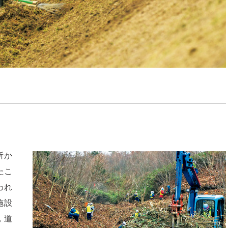
所か
たこ
われ
施設
，道