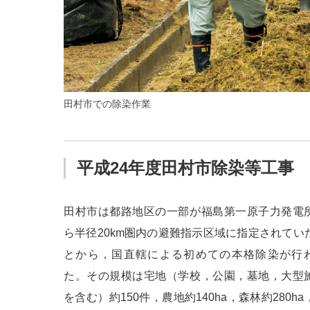
田村市での除染作業
平成24年度田村市除染等工事
田村市は都路地区の一部が福島第一原子力発電
ら半径20km圏内の避難指示区域に指定されてい
とから，国直轄による初めての本格除染が行
た。その規模は宅地（学校，公園，墓地，大型
を含む）約150件，農地約140ha，森林約280ha