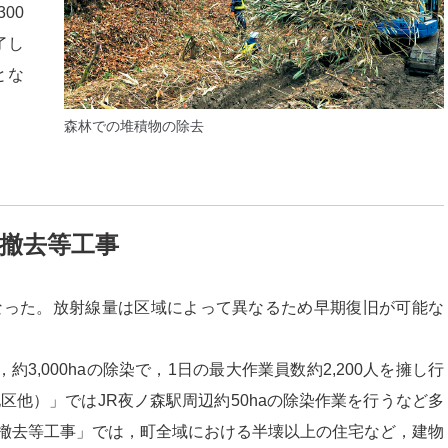
00
了し
とな
森林での堆積物の除去
撤去等工事
となった。放射線量は区域によって異なるため早期復旧が可能な
3,000haの除染で，1日の最大作業員数約2,200人を擁し行
区他）」ではJR夜ノ森駅周辺約50haの除染作業を行うなど多
撤去等工事」では，町全域における半壊以上の住宅など，建物