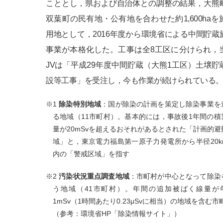
こととし，県および自治体との調整の結果，大熊
双葉町の民有地・公有地を合わせた約1,600haを
用地として，2016年度から環境省による中間貯蔵
事業が本格化した。工事は全8工区に分けられ，
JVは「平成29年度中間貯蔵（大熊1工区）土壌貯
設等工事」を受注し，今も作業が続けられている
※1
除染特別地域
：国が除染の計画を策定し除染事業を
る地域（11市町村）。基本的には，事故後1年間の積
量が20mSvを超えるおそれがあるとされた「計画的避
域」と，東京電力福島第一原子力発電所から半径20k
内の「警戒区域」を指す
※2
汚染状況重点調査地域
：市町村が中心となって除染
う地域（41市町村）。年間の追加被ばく線量が
1mSv（1時間あたり0.23μSvに相当）の地域を含む市
（参考：環境省HP「除染情報サイト」）