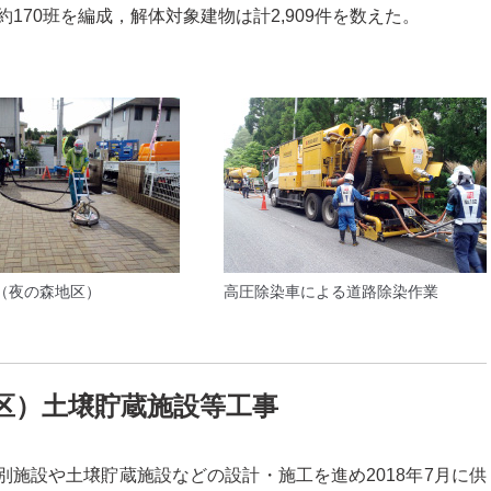
70班を編成，解体対象建物は計2,909件を数えた。
（夜の森地区）
高圧除染車による道路除染作業
区）
土壌貯蔵施設等工事
別施設や土壌貯蔵施設などの設計・施工を進め2018年7月に供