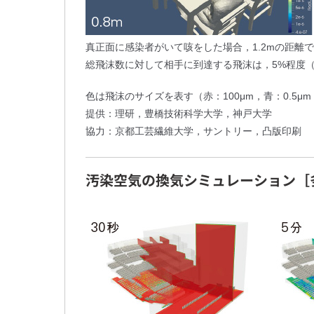
真正面に感染者がいて咳をした場合，1.2mの距離
総飛沫数に対して相手に到達する飛沫は，5%程度（右
色は飛沫のサイズを表す（赤：100μm，青：0.5μ
提供：理研，豊橋技術科学大学，神戸大学
協力：京都工芸繊維大学，サントリー，凸版印刷
汚染空気の換気シミュレーション
［