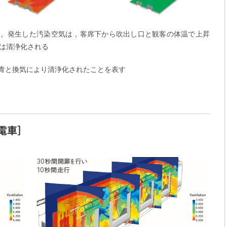
定。発生した汚染空気は，客席下から吹出し口と観客の体温で上昇
には清浄化される
青と換気により清浄化されたことを表す
電車］