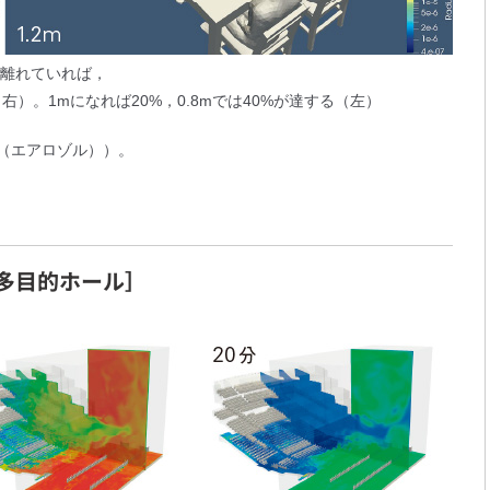
で離れていれば，
）。1mになれば20%，0.8mでは40%が達する（左）
m（エアロゾル））。
多目的ホール］