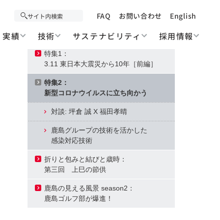
Contents
March 2021
FAQ
お問い合わせ
English
実績
技術
サステナビリティ
採用情報
Cover Photo: 今月の写真
特集1：
3.11 東日本大震災から10年［前編］
特集2：
新型コロナウイルスに立ち向かう
対談: 坪倉 誠 X 福田孝晴
鹿島グループの技術を活かした
感染対応技術
折りと包みと結びと歳時：
第三回 上巳の節供
鹿島の見える風景 season2：
鹿島ゴルフ部が爆進！