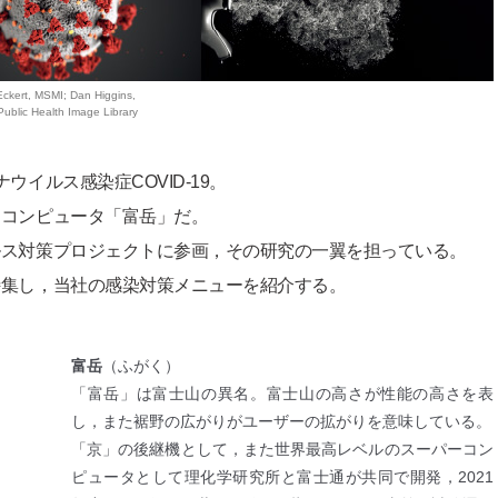
Eckert, MSMI; Dan Higgins,
blic Health Image Library
イルス感染症COVID-19。
ーコンピュータ「富岳」だ。
ルス対策プロジェクトに参画，その研究の一翼を担っている。
特集し，当社の感染対策メニューを紹介する。
富岳
（ふがく）
「富岳」は富士山の異名。富士山の高さが性能の高さを表
し，また裾野の広がりがユーザーの拡がりを意味している。
「京」の後継機として，また世界最高レベルのスーパーコン
ピュータとして理化学研究所と富士通が共同で開発，2021