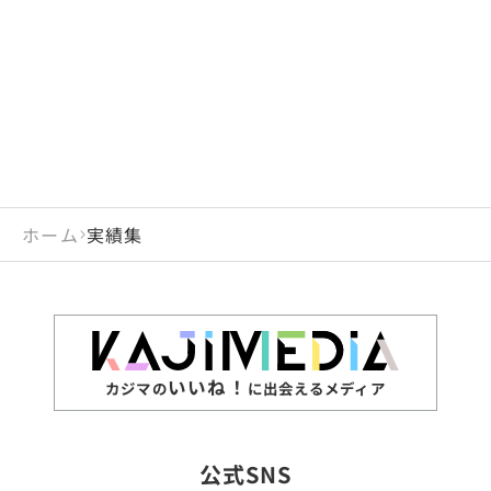
閉じる
岡山県
長崎県
広島県
熊本県
静岡県
愛知県
閉じる
米国
アラブ首長国連邦
山口県
大分県
徳島県
宮崎県
三重県
岐阜県
アルジェリア
インド
香川県
鹿児島県
愛媛県
沖縄県
閉じる
インドネシア
エジプト・アラブ共
高知県
閉じる
ホーム
実績集
エチオピア
オーストラリア
閉じる
ザンビア
シンガポール
ジンバブエ
スリランカ
いいね！
カジマの
に出会えるメディア
タイ
台湾
公式SNS