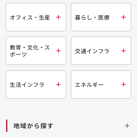
オフィス・生産
暮らし・医療
教育・文化・ス
オフィス
集合住宅
交通インフラ
ポーツ
生産・研究施設
宿泊施設
倉庫・物流施設
商業施設
医療・福祉施設
学校・教育施設
鉄道
生活インフラ
エネルギー
閉じる
文化・スポーツ施設
橋梁
閉じる
歴史的建造物
トンネル
道路
ダム
再生可能エネルギー
閉じる
空港施設
地域から探す
処理場・リサイクル施設
港湾/海洋施設
閉じる
上下水道施設