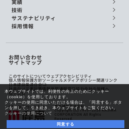
実績
技術
サステナビリティ
採用情報
お問い合わせ
サイトマップ
このサイトについて
ウェブアクセシビリティ
個人情報保護方針
ソーシャルメディアポリシー
関連リンク
日本建設業連合会
社員向け災害対策情報
外部通報窓口
協力会社の皆様へ
本ウェブサイトでは、利便性の向上のためにクッキー
電子公告
（cookie）を使用しております。
クッキーの使用に同意いただける場合は、「同意する」ボタ
鹿島建設株式会社
ンを押して、引き続き、本ウェブサイトをご覧ください。
Copyright (C) 1995–2026 KAJIMA
クッキーの使用について
CORPORATION All Rights
Reserved.
同意する