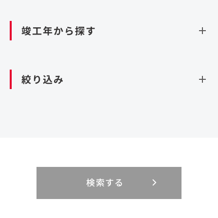
資源循環（廃棄物利活用施設）
閉じる
竣工年から探す
造成
北海道・東北
関東
閉じる
絞り込み
北海道
茨城県
青森県
栃木県
中部
近畿
岩手県
群馬県
宮城県
埼玉県
設計・施工
新潟県
京都府
富山県
大阪府
秋田県
千葉県
山形県
東京都
大規模複合開発
中国・四国
九州・沖縄
PFI
石川県
滋賀県
福井県
兵庫県
福島県
神奈川県
事業用地
検索する
リニューアル
鳥取県
福岡県
島根県
佐賀県
長野県
奈良県
山梨県
和歌山県
海外
閉じる
閉じる