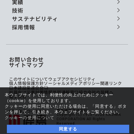
実績
技術
サステナビリティ
採用情報
お問い合わせ
サイトマップ
このサイトについて
ウェブアクセシビリティ
個人情報保護方針
ソーシャルメディアポリシー
関連リンク
日本建設業連合会
社員向け災害対策情報
外部通報窓口
協力会社の皆様へ
本ウェブサイトでは、利便性の向上のためにクッキー
電子公告
（cookie）を使用しております。
クッキーの使用に同意いただける場合は、「同意する」ボタ
鹿島建設株式会社
ンを押して、引き続き、本ウェブサイトをご覧ください。
Copyright (C) 1995–2026 KAJIMA
クッキーの使用について
CORPORATION All Rights
Reserved.
同意する