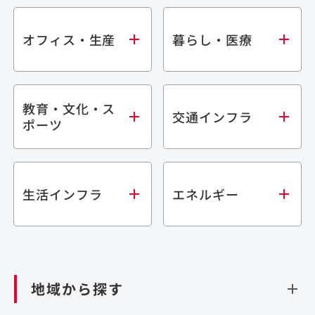
オフィス・生産
暮らし・医療
教育・文化・ス
オフィス
集合住宅
交通インフラ
ポーツ
生産・研究施設
宿泊施設
倉庫・物流施設
商業施設
医療・福祉施設
学校・教育施設
鉄道
生活インフラ
エネルギー
閉じる
文化・スポーツ施設
橋梁
閉じる
歴史的建造物
トンネル
道路
ダム
再生可能エネルギー
閉じる
空港施設
地域から探す
処理場・リサイクル施設
港湾/海洋施設
閉じる
上下水道施設