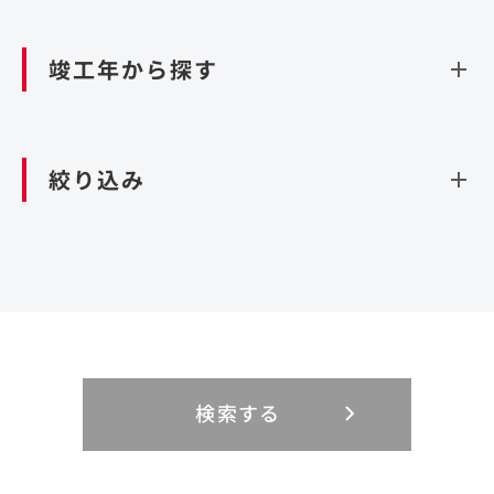
資源循環（廃棄物利活用施設）
閉じる
竣工年から探す
造成
北海道・東北
関東
閉じる
絞り込み
北海道
茨城県
青森県
栃木県
中部
近畿
岩手県
群馬県
宮城県
埼玉県
設計・施工
新潟県
京都府
富山県
大阪府
秋田県
千葉県
山形県
東京都
大規模複合開発
中国・四国
九州・沖縄
PFI
石川県
滋賀県
福井県
兵庫県
福島県
神奈川県
事業用地
検索する
リニューアル
鳥取県
福岡県
島根県
佐賀県
長野県
奈良県
山梨県
和歌山県
海外
閉じる
閉じる