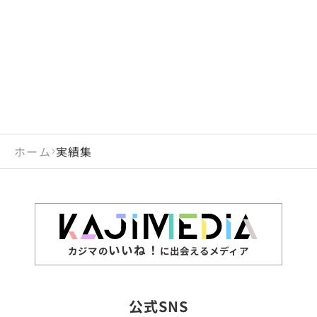
閉じる
岡山県
長崎県
広島県
熊本県
静岡県
愛知県
閉じる
米国
アラブ首長国連邦
山口県
大分県
徳島県
宮崎県
三重県
岐阜県
アルジェリア
インド
香川県
鹿児島県
愛媛県
沖縄県
閉じる
インドネシア
エジプト・アラブ共
高知県
閉じる
ホーム
実績集
エチオピア
オーストラリア
閉じる
ザンビア
シンガポール
ジンバブエ
スリランカ
いいね！
カジマの
に出会えるメディア
タイ
台湾
公式SNS