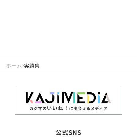
閉じる
岡山県
長崎県
広島県
熊本県
静岡県
愛知県
閉じる
米国
アラブ首長国連邦
山口県
大分県
徳島県
宮崎県
三重県
岐阜県
アルジェリア
インド
香川県
鹿児島県
愛媛県
沖縄県
閉じる
インドネシア
エジプト・アラブ共
高知県
閉じる
ホーム
実績集
エチオピア
オーストラリア
閉じる
ザンビア
シンガポール
ジンバブエ
スリランカ
いいね！
カジマの
に出会えるメディア
タイ
台湾
公式SNS