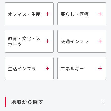
オフィス・生産
暮らし・医療
教育・文化・ス
オフィス
集合住宅
交通インフラ
ポーツ
生産・研究施設
宿泊施設
倉庫・物流施設
商業施設
医療・福祉施設
学校・教育施設
鉄道
生活インフラ
エネルギー
閉じる
文化・スポーツ施設
橋梁
閉じる
歴史的建造物
トンネル
道路
ダム
再生可能エネルギー
閉じる
空港施設
地域から探す
処理場・リサイクル施設
港湾/海洋施設
閉じる
上下水道施設