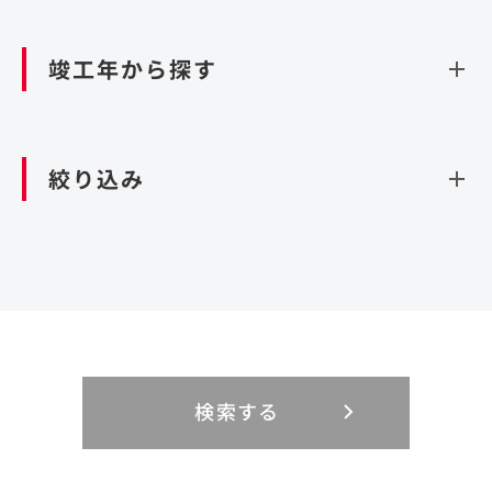
資源循環（廃棄物利活用施設）
閉じる
竣工年から探す
造成
北海道・東北
関東
閉じる
絞り込み
北海道
茨城県
青森県
栃木県
中部
近畿
岩手県
群馬県
宮城県
埼玉県
設計・施工
新潟県
京都府
富山県
大阪府
秋田県
千葉県
山形県
東京都
大規模複合開発
中国・四国
九州・沖縄
PFI
石川県
滋賀県
福井県
兵庫県
福島県
神奈川県
事業用地
検索する
リニューアル
鳥取県
福岡県
島根県
佐賀県
長野県
奈良県
山梨県
和歌山県
海外
閉じる
閉じる