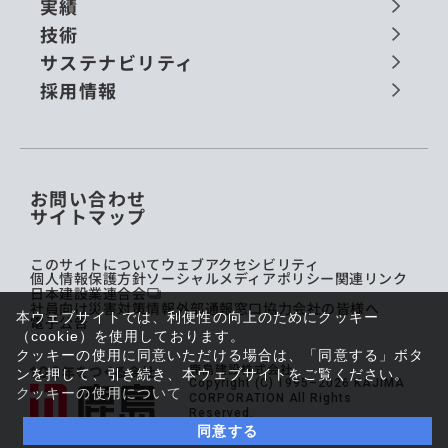
実績
技術
サステナビリティ
採用情報
お問い合わせ
サイトマップ
このサイトについて
ウェブアクセシビリティ
個人情報保護方針
ソーシャルメディアポリシー
関連リンク
日本建設業連合会
社員向け災害対策情報
外部通報窓口
協力会社の皆様へ
本ウェブサイトでは、利便性の向上のためにクッキー
電子公告
（cookie）を使用しております。
クッキーの使用に同意いただける場合は、「同意する」ボタ
鹿島建設株式会社
ンを押して、引き続き、本ウェブサイトをご覧ください。
Copyright (C) 1995–2026 KAJIMA
クッキーの使用について
CORPORATION All Rights
Reserved.
同意する