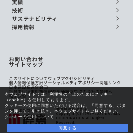
実績
技術
サステナビリティ
採用情報
お問い合わせ
サイトマップ
このサイトについて
ウェブアクセシビリティ
個人情報保護方針
ソーシャルメディアポリシー
関連リンク
日本建設業連合会
社員向け災害対策情報
外部通報窓口
協力会社の皆様へ
本ウェブサイトでは、利便性の向上のためにクッキー
電子公告
（cookie）を使用しております。
クッキーの使用に同意いただける場合は、「同意する」ボタ
鹿島建設株式会社
ンを押して、引き続き、本ウェブサイトをご覧ください。
Copyright (C) 1995–2026 KAJIMA
クッキーの使用について
CORPORATION All Rights
Reserved.
同意する